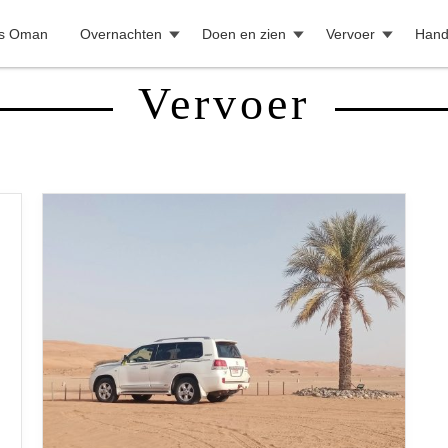
is Oman
Overnachten
Doen en zien
Vervoer
Handi
Vervoer