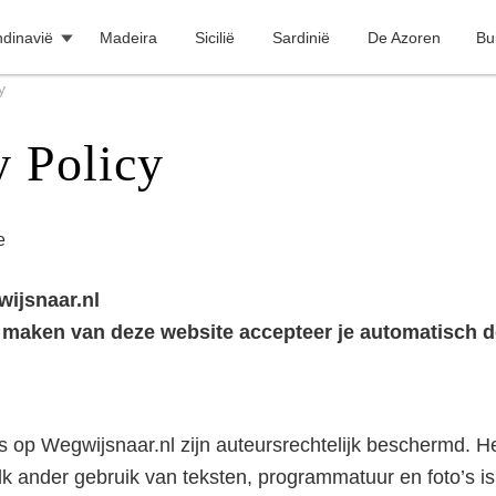
dinavië
Madeira
Sicilië
Sardinië
De Azoren
Bu
y
y Policy
e
ijsnaar.nl
 maken van deze website accepteer je automatisch d
’s op Wegwijsnaar.nl zijn auteursrechtelijk beschermd. H
lk ander gebruik van teksten, programmatuur en foto’s is