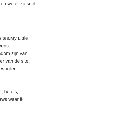
ren we er zo snel
tes.My Little
vens.
ndom zijn van
er van de site.
g worden
, hotels,
iews waar ik