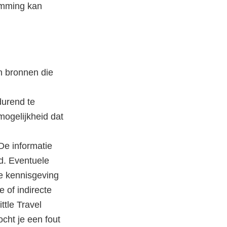
temming kan
an bronnen die
durend te
 mogelijkheid dat
De informatie
gd. Eventuele
ge kennisgeving
 of indirecte
ttle Travel
ocht je een fout