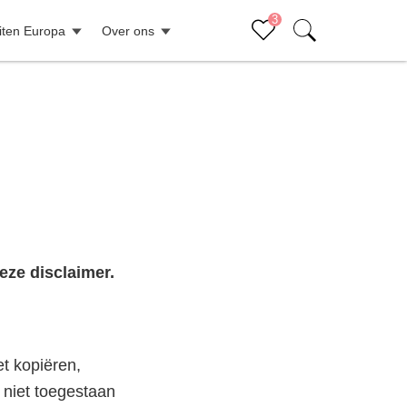
3
iten Europa
Over ons
Sluiten (x)
Bucketlist
eze disclaimer.
et kopiëren,
 niet toegestaan