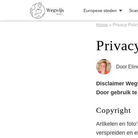
Europese steden
Scan
Home
»
Privacy Polic
Privac
Door
Elin
Disclaimer Wegw
Door gebruik te
Copyright
Artikelen en foto
verspreiden en e