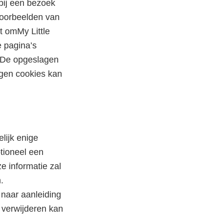
bij een bezoek
Voorbeelden van
t omMy Little
e pagina’s
. De opgeslagen
gen cookies kan
lijk enige
ptioneel een
e informatie zal
.
 naar aanleiding
e verwijderen kan