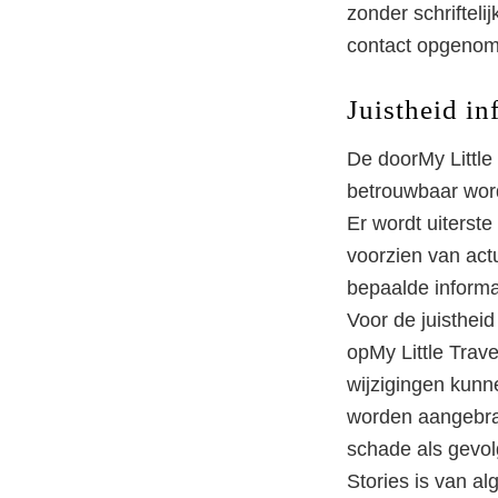
zonder schriftel
contact opgenom
Juistheid in
De doorMy Little 
betrouwbaar wor
Er wordt uiterst
voorzien van actu
bepaalde informat
Voor de juistheid
opMy Little Trave
wijzigingen kunn
worden aangebrach
schade als gevolg
Stories is van al