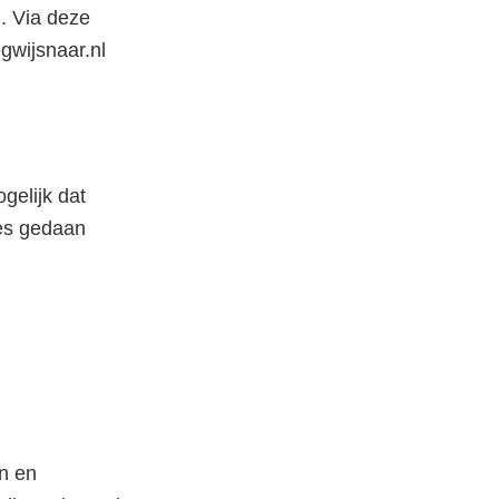
n. Via deze
gwijsnaar.nl
gelijk dat
tes gedaan
n en