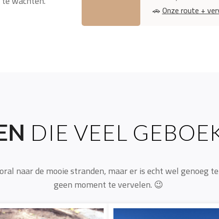
e te wachten.
🚗
Onze route + ver
EN
DIE VEEL GEBO
oral naar de mooie stranden, maar er is echt wel genoeg te 
geen moment te vervelen. 😉