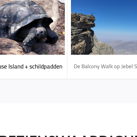
antie naar de Seyche
use Island + schildpadden
De Balcony Walk op Jebel