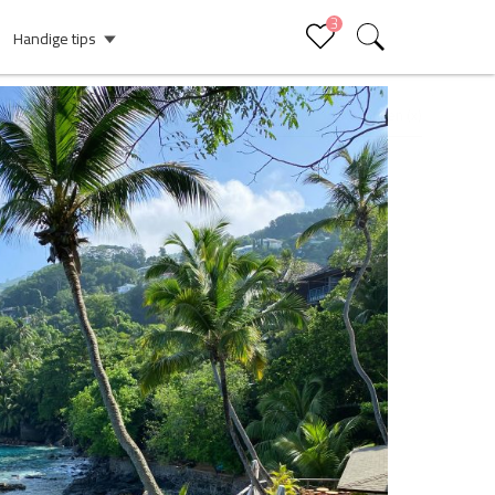
3
Handige tips
Sluiten (x)
Bucketlist
Er staan geen items op je bucketlist