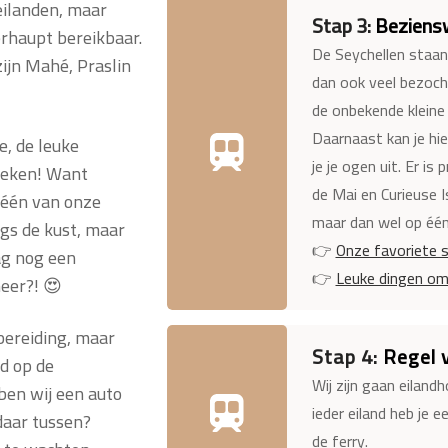
 eilanden, maar
Stap 3:
Beziensw
erhaupt bereikbaar.
De Seychellen staan
ijn Mahé, Praslin
dan ook veel bezoch
de onbekende kleine 
Daarnaast kan je hie
e, de leuke
je je ogen uit. Er is 
zoeken! Want
de Mai en Curieuse I
s één van onze
maar dan wel op één
ngs de kust, maar
👉
Onze favoriete s
ag nog een
👉
Leuke dingen om 
eer?! 😍
bereiding, maar
Stap 4:
Regel 
ld op de
Wij zijn gaan eiland
ben wij een auto
ieder eiland heb je 
daar tussen?
de ferry.