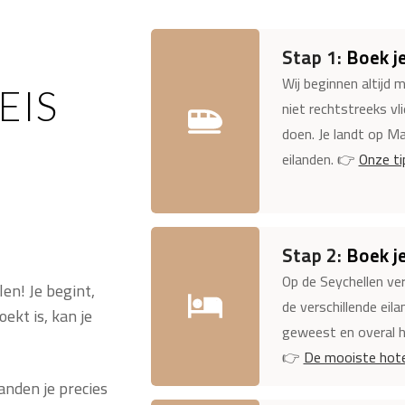
Stap 1:
Boek je
Wij beginnen altijd 
EIS
niet rechtstreeks v
doen. Je landt op Ma
eilanden. 👉
Onze ti
Stap 2:
Boek je
Op de Seychellen verb
len! Je begint,
de verschillende eila
ekt is, kan je
geweest en overal h
👉
De mooiste hote
anden je precies