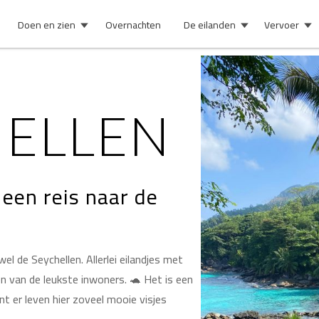
Doen en zien
Overnachten
De eilanden
Vervoer
HELLEN
een reis naar de
 de Seychellen. Allerlei eilandjes met
én van de leukste inwoners. 🐢 Het is een
 er leven hier zoveel mooie visjes