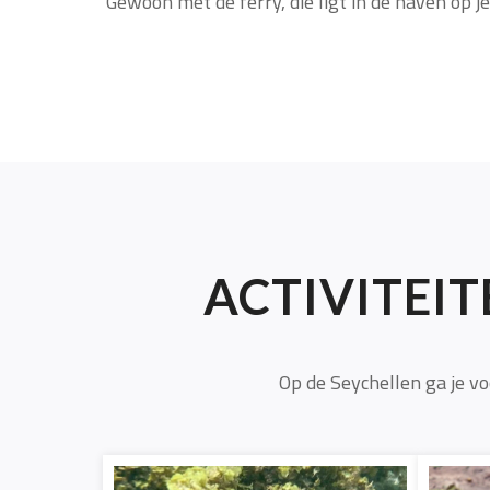
Gewoon met de ferry, die ligt in de haven op j
ACTIVITEIT
Op de Seychellen ga je vo