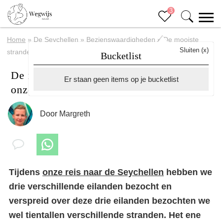
3
Home
»
De Seychellen
»
Bezienswaardigheden
»
De mooiste
Sluiten (x)
stranden op de Seychellen – onze favorieten
Bucketlist
De mooiste stranden op de Seychellen –
Er staan geen items op je bucketlist
onze favorieten
Door
Margreth
Tijdens
onze reis naar de Seychellen
hebben we
drie verschillende eilanden bezocht en
verspreid over deze drie eilanden bezochten we
wel tientallen verschillende stranden. Het ene