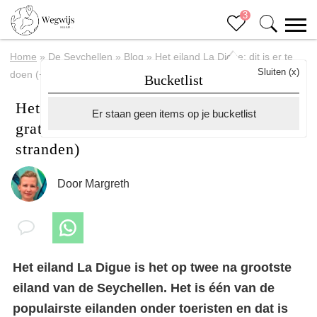
3
Home
»
De Seychellen
»
Blog
»
Het eiland La Digue: dit is er te
Sluiten (x)
doen (+ gratis fietsroute langs de mooiste stranden)
Bucketlist
Het eiland La Digue: dit is er te doen (+
Er staan geen items op je bucketlist
gratis fietsroute langs de mooiste
stranden)
Door
Margreth
Het eiland La Digue is het op twee na grootste
eiland van de Seychellen. Het is één van de
populairste eilanden onder toeristen en dat is