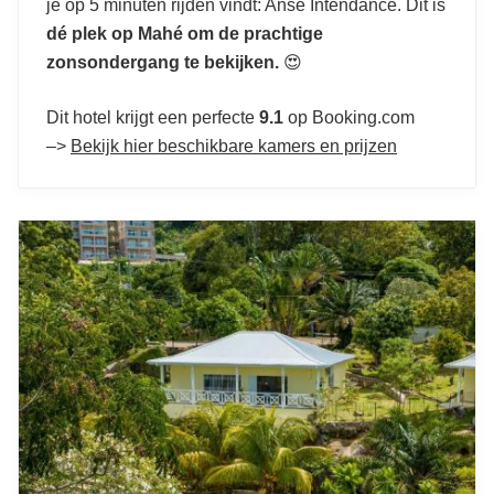
je op 5 minuten rijden vindt: Anse Intendance. Dit is
dé plek op Mahé om de prachtige
zonsondergang te bekijken.
😍
Dit hotel krijgt een perfecte
9.1
op Booking.com
–>
Bekijk hier beschikbare kamers en prijzen