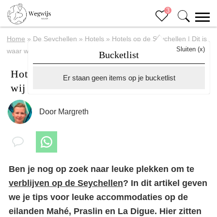
3
Home
»
De Seychellen
»
Hotels
»
Hotels op de Seychellen | Dit is
Sluiten (x)
waar wij hebben overnacht
Bucketlist
Hotels op de Seychellen | Dit is waar
Er staan geen items op je bucketlist
wij hebben overnacht
Door
Margreth
Ben je nog op zoek naar leuke plekken om te
verblijven op de Seychellen
? In dit artikel geven
we je tips voor leuke accommodaties op de
eilanden Mahé, Praslin en La Digue. Hier zitten