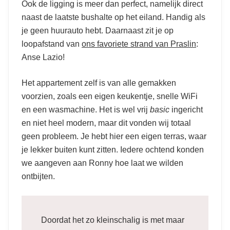
Ook de ligging is meer dan perfect, namelijk direct
is waar wij hebben overnacht
naast de laatste bushalte op het eiland. Handig als
je geen huurauto hebt. Daarnaast zit je op
loopafstand van
ons favoriete strand van Praslin
:
Anse Lazio!
Het appartement zelf is van alle gemakken
voorzien, zoals een eigen keukentje, snelle WiFi
en een wasmachine. Het is wel vrij
basic
ingericht
en niet heel modern, maar dit vonden wij totaal
geen probleem. Je hebt hier een eigen terras, waar
je lekker buiten kunt zitten. Iedere ochtend konden
we aangeven aan Ronny hoe laat we wilden
ontbijten.
Doordat het zo kleinschalig is met maar