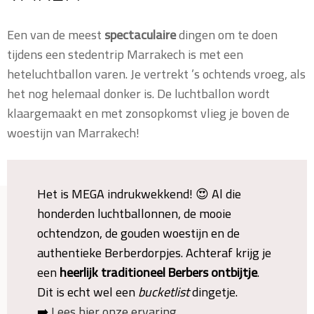
Vakantie naar Marrakech
Een van de meest
spectaculaire
dingen om te doen
tijdens een stedentrip Marrakech is met een
heteluchtballon varen. Je vertrekt ’s ochtends vroeg, als
het nog helemaal donker is. De luchtballon wordt
klaargemaakt en met zonsopkomst vlieg je boven de
woestijn van Marrakech!
Het is MEGA indrukwekkend! 😍 Al die
honderden luchtballonnen, de mooie
ochtendzon, de gouden woestijn en de
authentieke Berberdorpjes. Achteraf krijg je
een
heerlijk traditioneel Berbers ontbijtje
.
Dit is echt wel een
bucketlist
dingetje.
➡️
Lees hier onze ervaring