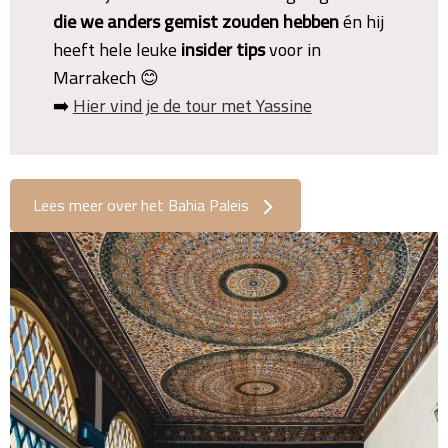
die we anders gemist zouden hebben
én hij
heeft hele leuke
insider
tips
voor in
Marrakech 😊
➡️
Hier vind je de tour met Yassine
Lees meer over het Bahia Paleis