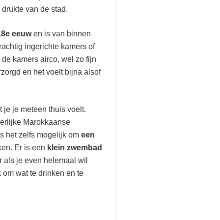
 drukte van de stad.
18
e
eeuw
en is van binnen
rachtig ingerichte kamers of
de kamers airco, wel zo fijn
rzorgd en het voelt bijna alsof
t je je meteen thuis voelt.
heerlijke Marokkaanse
is het zelfs mogelijk om
een
ken. Er is een
klein zwembad
r als je even helemaal wil
k
om wat te drinken en te