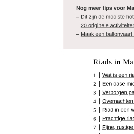
Nog meer tips voor Ma
–
Dit zijn de mooiste ho
–
20 originele activiteit
–
Maak een ballonvaart 
Riads in Ma
Wat is een ri
Een oase mi
Verborgen pa
Overnachten 
Riad in een w
Prachtige ria
Fijne, rustig