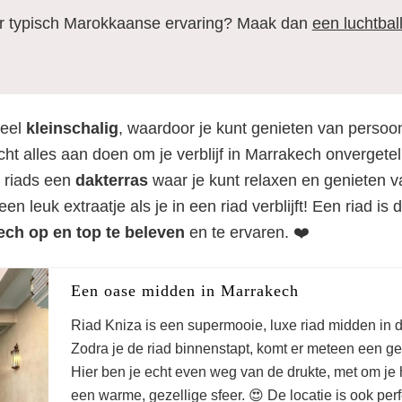
ar typisch Marokkaanse ervaring? Maak dan
een luchtbal
heel
kleinschalig
, waardoor je kunt genieten van persoo
cht alles aan doen om je verblijf in Marrakech onvergetel
 riads een
dakterras
waar je kunt relaxen en genieten va
en leuk extraatje als je in een riad verblijft! Een riad is
ch op en top te beleven
en te ervaren. ❤️
Een oase midden in Marrakech
Riad Kniza is een supermooie, luxe riad midden in
Zodra je de riad binnenstapt, komt er meteen een ge
Hier ben je echt even weg van de drukte, met om j
een warme, gezellige sfeer. 😍 De locatie is ook perf