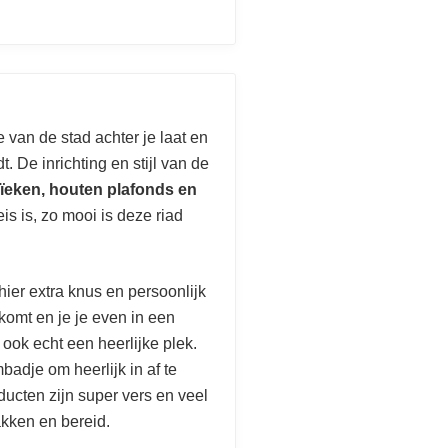
 van de stad achter je laat en
. De inrichting en stijl van de
ïeken, houten plafonds en
leis is, zo mooi is deze riad
f hier extra knus en persoonlijk
 komt en je je even in een
ook echt een heerlijke plek.
badje om heerlijk in af te
oducten zijn super vers en veel
akken en bereid.