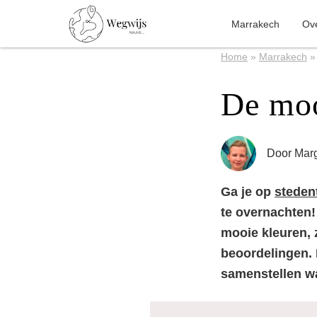
Marrakech
Ov
Home
»
Marrakech
De moo
Door
Marg
Ga je op
steden
te overnachten! 
mooie kleuren, 
beoordelingen. R
samenstellen wa