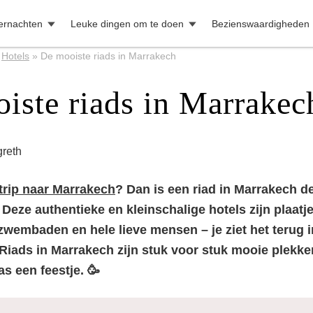
ernachten
Leuke dingen om te doen
Bezienswaardigheden
»
Hotels
»
De mooiste riads in Marrakech
iste riads in Marrakec
reth
trip naar Marrakech
? Dan is een riad in Marrakech d
Deze authentieke en kleinschalige hotels zijn plaatje
zwembaden en hele lieve mensen – je ziet het terug
iads in Marrakech zijn stuk voor stuk mooie plekken,
s een feestje. 🥳