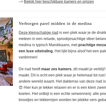
–>
Bekijk hier beschikbare kamers en prijzen
Marrakech
Verborgen parel midden in de medina
Deze kleinschalige riad
is een plek waar je de drukte
meteen in een relaxte, sprookjesachtige sfeer belandt
medina is typisch Marokkaans, met
prachtige moza
een luxe uitstraling
. Het lijkt bijna alsof het een pa
vanbinnen!
De riad heeft
maar zes kamers
, dit maakt je verblij
maakt. Dit is echt een plek waar je helemaal tot rust
andere wereld waant. Het dakterras van deze riad is 
😍 Hier kun je lekker relaxen en er is een klein zwem
koelen. Het ontbijt is een echte verwennerij: alle pr
broodjes en lekkernijen worden ter plekke vers geb