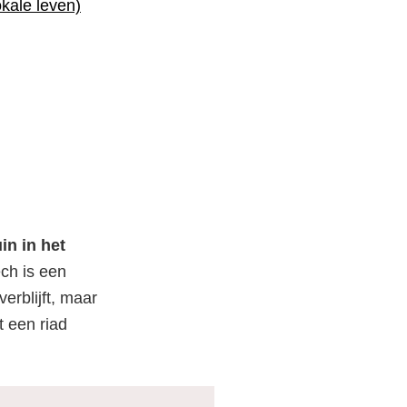
okale leven)
in in het
ch is een
erblijft, maar
t een riad