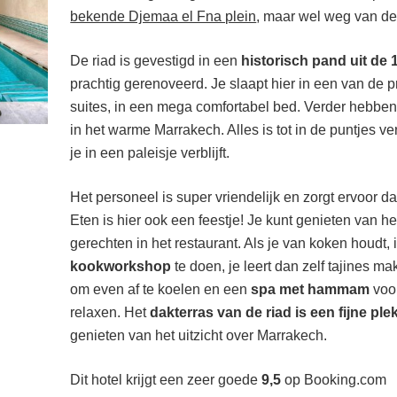
bekende Djemaa el Fna plein
, maar wel weg van de
De riad is gevestigd in een
historisch pand uit de 
prachtig gerenoveerd. Je slaapt hier in een van de p
suites, in een mega comfortabel bed. Verder hebben 
in het warme Marrakech. Alles is tot in de puntjes ve
je in een paleisje verblijft.
Het personeel is super vriendelijk en zorgt ervoor da
Eten is hier ook een feestje! Je kunt genieten van 
gerechten in het restaurant. Als je van koken houdt, 
kookworkshop
te doen, je leert dan zelf tajines ma
om even af te koelen en een
spa met hammam
voo
relaxen. Het
dakterras van de riad is een fijne ple
genieten van het uitzicht over Marrakech.
De mooiste riads in
Dit hotel krijgt een zeer goede
9,5
op Booking.com