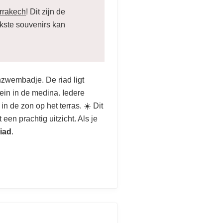
rrakech
! Dit zijn de
ukste souvenirs kan
zwembadje. De riad ligt
lein in de medina. Iedere
in de zon op het terras. ☀️ Dit
 een prachtig uitzicht. Als je
riad
.