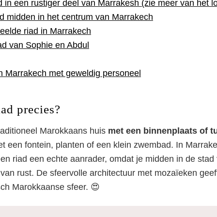
d in een rustiger deel van Marrakesh (zie meer van het l
ad midden in het centrum van Marrakech
eelde riad in Marrakech
iad van Sophie en Abdul
in Marrakech met geweldig personeel
iad precies?
traditioneel Marokkaans huis
met een binnenplaats of tu
et een fontein, planten of een klein zwembad. In Marrake
en riad een echte aanrader, omdat je midden in de stad v
 van rust. De sfeervolle architectuur met mozaïeken geef
sch Marokkaanse sfeer. 😍