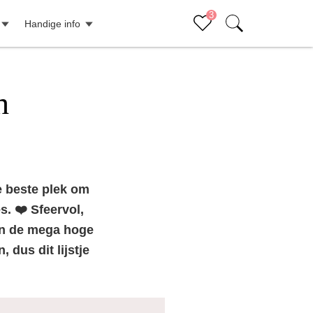
3
Handige info
Sluiten (x)
Bucketlist
h
Er staan geen items op je bucketlist
e beste plek om
s. ❤️ Sfeervol,
 in de mega hoge
 dus dit lijstje