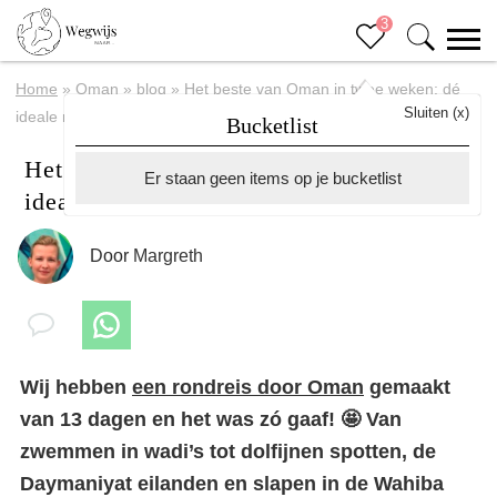
3
Home
»
Oman
»
blog
»
Het beste van Oman in twee weken: dé
Sluiten (x)
ideale reisroute door Oman
Bucketlist
Het beste van Oman in twee weken: dé
Er staan geen items op je bucketlist
ideale reisroute door Oman
Door
Margreth
Wij hebben
een rondreis door Oman
gemaakt
van 13 dagen en het was zó gaaf! 🤩 Van
zwemmen in wadi’s tot dolfijnen spotten, de
Daymaniyat eilanden en slapen in de Wahiba