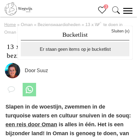
3
Home
»
Oman
»
Bezienswaardigheden
»
13 x Wat te doen in
Sluiten (x)
Oman + leukste bezienswaardigheden
Bucketlist
13 x Wat te doen in Oman + leukste
Er staan geen items op je bucketlist
bezienswaardigheden
Door
Suuz
Slapen in de woestijn, zwemmen in de
turquoise waters en cultuur snuiven in de souq:
een reis door Oman
is alles in één. Het is een
bijzonder land! In Oman is genoeg te doen, van