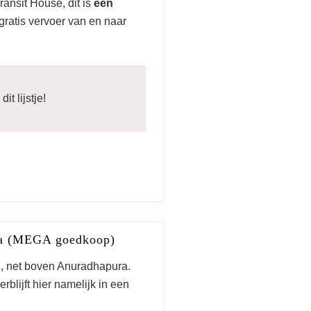
ransit House, dit is
een
 gratis vervoer van en naar
it lijstje!
ura (MEGA goedkoop)
n, net boven Anuradhapura.
verblijft hier namelijk in een