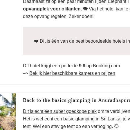
Daarnaast zit op een paar minuten rijden Elephant T
opvangplek voor olifanten
. 🐘 Via het hotel kan je
Sri Lanka
deze opvang regelen. Zeker doen!
❤️ Dit is één van de best beoordeelde hotels in d
Dit hotel krijgt een perfecte
9.8
op Booking.com
–>
Bekijk hier beschikbare kamers en prijzen
Back to the basics glamping in Anuradhap
Dit is echt een super goedkope plek
om te verblijve
Het is wel echt een basic
glamping in Sri Lanka
, je 
tent. Wel een stevige tent op een verhoging. 😉