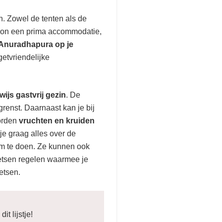
n. Zowel de tenten als de
woon een prima accommodatie,
e Anuradhapura op je
etvriendelijke
nwijs gastvrij gezin
. De
 grenst. Daarnaast kan je bij
worden
vruchten en kruiden
je graag alles over de
om te doen. Ze kunnen ook
fietsen regelen waarmee je
ietsen.
it lijstje!