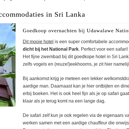
commodaties in Sri Lanka
Goedkoop overnachten bij Udawalawe Natio
Dit mooie hotel
is een super comfortabele accommo
dicht bij het National Park
. Perfect voor een safari
Het fijne zwembad bij dit goedkope hotel in Sri Lan
zelfs vogels en (reuze!)eekhoorns, je zit hier nameli
Bij aankomst krijg je meteen een lekker welkomstdr
aardige man. Daarnaast kan je hier ontbijten en din
erbij boeken. Het is ook heel fijn als je op safari gaa
klaar als je terug komt na een lange dag.
De safari zelf kun je ook regelen via de eigenaars 
edkoop overnachten
werken samen met een aardige chauffeur die onwijs 