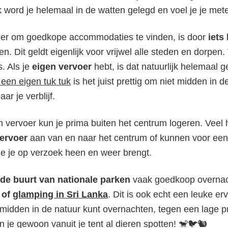
k word je helemaal in de watten gelegd en voel je je mete
er om goedkope accommodaties te vinden, is door
iets
n. Dit geldt eigenlijk voor vrijwel alle steden en dorpen.
s. Als je
eigen vervoer
hebt, is dat natuurlijk helemaal 
een eigen tuk tuk
is het juist prettig om niet midden in d
r je verblijf.
 vervoer kun je prima buiten het centrum logeren. Veel 
vervoer
aan van en naar het centrum of kunnen voor een
die je op verzoek heen en weer brengt.
 de buurt van nationale parken
vaak goedkoop overnac
 of
glamping in Sri Lanka
. Dit is ook echt een leuke er
midden in de natuur kunt overnachten, tegen een lage pr
 je gewoon vanuit je tent al dieren spotten! 🐒🐦🐿️