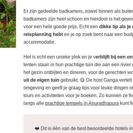
Er zijn gedeelde badkamers, zowel binnen als buite
badkamers zijn heel schoon en hierdoor is het ge
voor een hele goede prijs. Echt een
dikke tip als j
reisplanning hebt
en je op zoek bent naar een budg
accommodatie.
Het is echt een unieke plek en je v
erblijft bij een o
tenten staan in hun prachtige tuin die aan een rivier
het gezin ontbijten en dineren, voor de gerechten 
uit de eigen tuin
gebruikt. 😋 De host Ganga vertelt 
omgeving en geeft je graag tips voor leuke dingen 
tours en activiteiten voor je boeken. Zo kunnen ze 
langs alle
prachtige tempels in Anuradhapura
kunt f
❤️ Dit is één van de best beoordeelde hotels in d