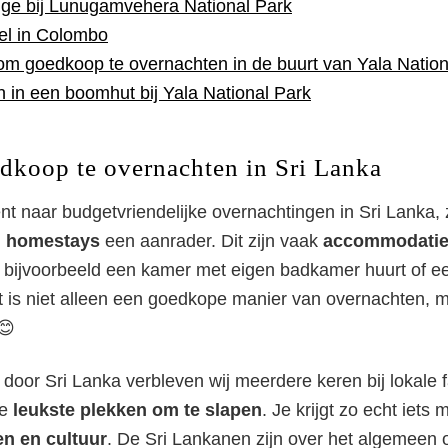
ge bij Lunugamvehera National Park
tel in Colombo
om goedkoop te overnachten in de buurt van Yala Nation
 in een boomhut bij Yala National Park
dkoop te overnachten in Sri Lanka
nt naar budgetvriendelijke overnachtingen in Sri Lanka, 
n homestays
een aanrader. Dit zijn vaak
accommodaties
e bijvoorbeeld een kamer met eigen badkamer huurt of e
t is niet alleen een goedkope manier van overnachten, 
😊
 door Sri Lanka verbleven wij meerdere keren bij lokale f
de
leukste plekken om te slapen
. Je krijgt zo echt iets
n en cultuur
. De Sri Lankanen zijn over het algemeen 