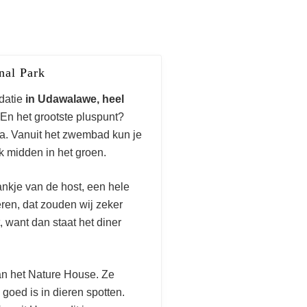
nal Park
datie
in Udawalawe, heel
! En het grootste pluspunt?
ka. Vanuit het zwembad kun je
jk midden in het groen.
ankje van de host, een hele
eren, dat zouden wij zeker
t, want dan staat het diner
van het Nature House. Ze
 in
goed is in dieren spotten.