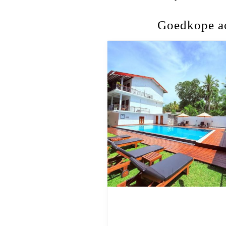
Goedkope ac
Go