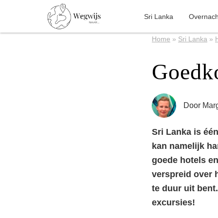
Sri Lanka
Overnach
Home
»
Sri Lanka
»
Goedko
Door
Marg
Sri Lanka is éé
kan namelijk ha
goede hotels en
verspreid over h
te duur uit bent
excursies!