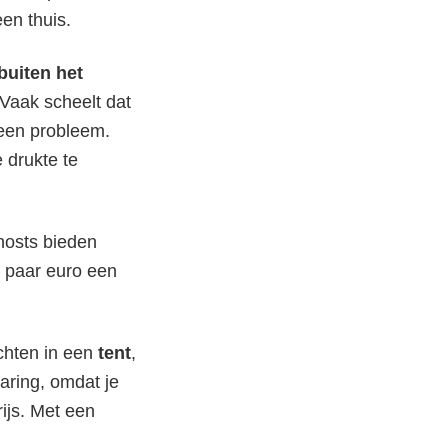
en thuis.
 buiten het
 Vaak scheelt dat
geen probleem.
e drukte te
hosts bieden
 paar euro een
hten in een
tent
,
varing, omdat je
ijs. Met een