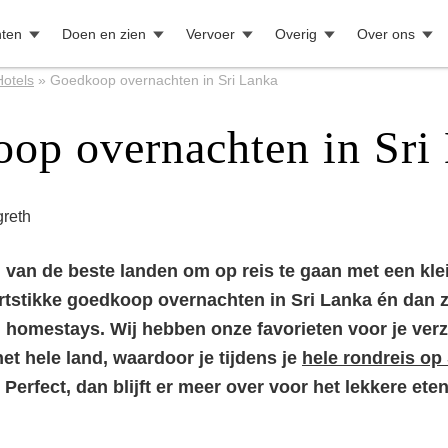
ten
Doen en zien
Vervoer
Overig
Over ons
Hotels
»
Goedkoop overnachten in Sri Lanka
op overnachten in Sri
reth
n van de beste landen om op reis te gaan met een kle
rtstikke goedkoop overnachten in Sri Lanka én dan z
 homestays. Wij hebben onze favorieten voor je verz
et hele land, waardoor je tijdens je
hele rondreis op
. Perfect, dan blijft er meer over voor het lekkere ete