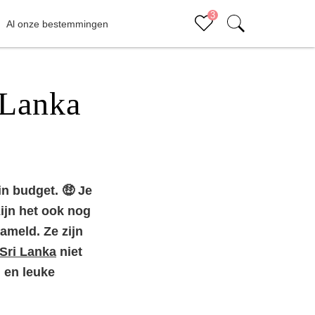
3
Al onze bestemmingen
Sluiten (x)
Bucketlist
 Lanka
in budget. 🤑 Je
ijn het ook nog
ameld. Ze zijn
 Sri Lanka
niet
n en leuke