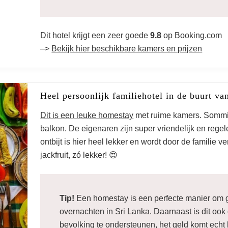
Dit hotel krijgt een zeer goede
9.8
op Booking.com
–>
Bekijk hier beschikbare kamers en prijzen
Heel persoonlijk familiehotel in de buurt v
Dit is een leuke homestay
met ruime kamers. Sommi
balkon. De eigenaren zijn super vriendelijk en regele
ontbijt is hier heel lekker en wordt door de familie v
jackfruit, zó lekker! 😍
Tip!
Een homestay is een perfecte manier om
overnachten in Sri Lanka. Daarnaast is dit ook
bevolking te ondersteunen, het geld komt echt b