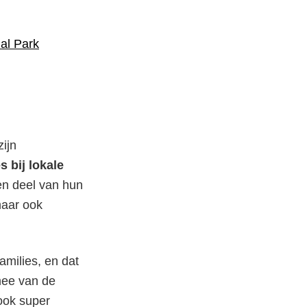
al Park
zijn
 bij lokale
en deel van hun
maar ook
amilies, en dat
 mee van de
ook super