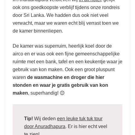
Lanka? Dit zijn de hotels en
ook ons goedkoopste verblijf tijdens onze rondreis
accommodaties die wij
door Sri Lanka. We hadden dus ook niet veel
boekten
verwacht, maar we waren echt blij verrast toen we
de kamer binnenliepen.
De kamer was superruim, heerlijk koel door de
airco en er was ook een fijne gemeenschappelijke
ruimte met een bank, tafel en een keukentje waar je
gebruik van kon maken. Ook een groot pluspunt
waren
de wasmachine en droger die hier
stonden en waar je gratis gebruik van kon
maken
, superhandig! 😊
Tip!
Wij deden
een leuke tuk tuk tour
door Anuradhapura
. Er is hier echt veel
te zien!