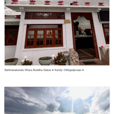
Bahirawakanda Vihara Buddha Statue in Kandy ©Wegwijsnaar.nl