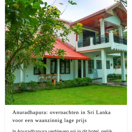
Anuradhapura: overnachten in Sri Lanka
voor een waanzinnig lage prijs
Waar overnachten in Sri
In Anuradhapura verbleven wij
in dit hotel
, gelijk