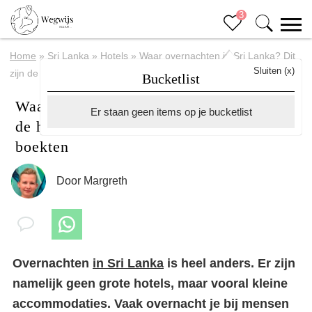
3
Home
»
Sri Lanka
»
Hotels
»
Waar overnachten in Sri Lanka? Dit
Sluiten (x)
zijn de hotels en accommodaties die wij boekten
Bucketlist
Waar overnachten in Sri Lanka? Dit zijn
Er staan geen items op je bucketlist
de hotels en accommodaties die wij
boekten
Door
Margreth
Overnachten
in Sri Lanka
is heel anders. Er zijn
namelijk geen grote hotels, maar vooral kleine
accommodaties. Vaak overnacht je bij mensen