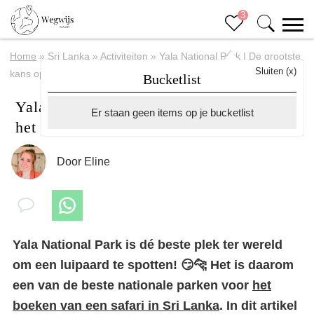
3
Home
»
Sri Lanka
»
Activiteiten
»
Yala National Park | De grootste
Sluiten (x)
kans op het zien van een luipaard
Bucketlist
Yala National Park | De grootste kans op
Er staan geen items op je bucketlist
het zien van een luipaard
Door
Eline
Yala National Park is dé beste plek ter wereld
om een luipaard te spotten! 😏🐆 Het is daarom
een van de beste nationale parken voor
het
boeken van een safari in Sri Lanka
. In dit artikel