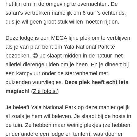
het fijn om in de omgeving te overnachten. De
safari’s vertrekken namelijk om 6 uur ’s ochtends,
dus je wil geen groot stuk willen moeten rijden.
Deze lodge
is een MEGA fijne plek om te verblijven
als je van plan bent om Yala National Park te
bezoeken. 😍 Je slaapt midden in de natuur met
allerlei dierengeluiden om je heen. En je dineert bij
een kampvuur onder de sterrenhemel met
duizenden vuurvliegjes.
Deze plek heeft echt iets
Yala National Park | De
magisch!
(
Zie foto’s.
)
grootste kans op het zien van
een luipaard
Je beleeft Yala National Park op deze manier gelijk
al zoals je hem wil beleven. Je slaapt bij de hosts in
de tuin. Ze hebben maar weinig plekjes (ze hebben
onder andere een lodge en tenten), waardoor er