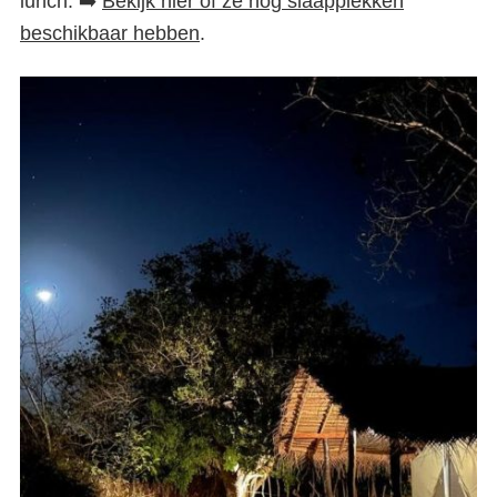
lunch. ➡️
Bekijk hier of ze nog slaapplekken
beschikbaar hebben
.