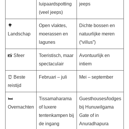
luipaardspotting
jeeps
(veel jeeps)
🌳
Open vlaktes,
Dichte bossen en
Landschap
moerassen en
natuurlijke meren
lagunes
(“villus”)
📸 Sfeer
Toeristisch, maar
Avontuurlijk en
spectaculair
intiem
⏰ Beste
Februari – juli
Mei – september
reistijd
🛏️
Tissamaharama
Guesthouses/lodges
Overnachten
of luxere
bij Hunuwilgama
tentenkampen bij
Gate of in
de ingang
Anuradhapura