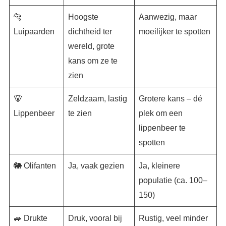
🐆
Hoogste
Aanwezig, maar
Luipaarden
dichtheid ter
moeilijker te spotten
wereld, grote
kans om ze te
zien
🐻
Zeldzaam, lastig
Grotere kans – dé
Lippenbeer
te zien
plek om een
lippenbeer te
spotten
🐘 Olifanten
Ja, vaak gezien
Ja, kleinere
populatie (ca. 100–
150)
🚙 Drukte
Druk, vooral bij
Rustig, veel minder