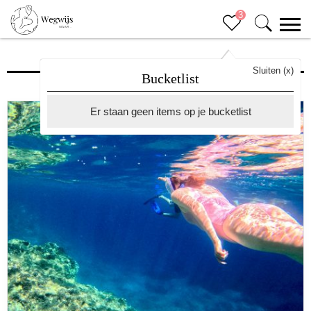
3
Activiteiten
Sluiten (x)
Bucketlist
Er staan geen items op je bucketlist