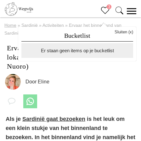
3
Home
»
Sardinië
»
Activiteiten
»
Ervaar het binnenland van
Sluiten (x)
Sardinië: lokaal ontbijtje met een local (vlakbij Nuoro)
Bucketlist
Ervaar het binnenland van Sardinië:
Er staan geen items op je bucketlist
lokaal ontbijtje met een local (vlakbij
Nuoro)
Door
Eline
Als je
Sardinië gaat bezoeken
is het leuk om
een klein stukje van het binnenland te
bezoeken. In het binnenland vind je namelijk het