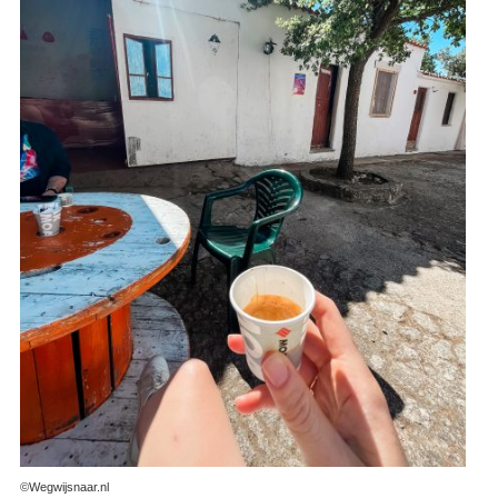
©Wegwijsnaar.nl