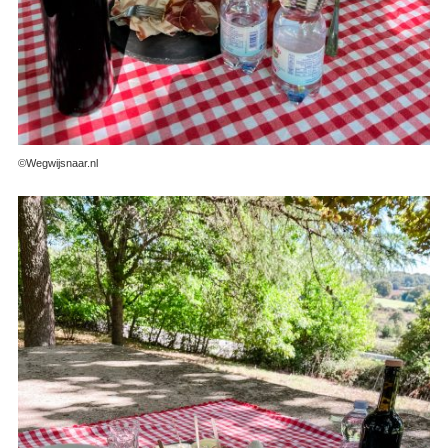
©Wegwijsnaar.nl