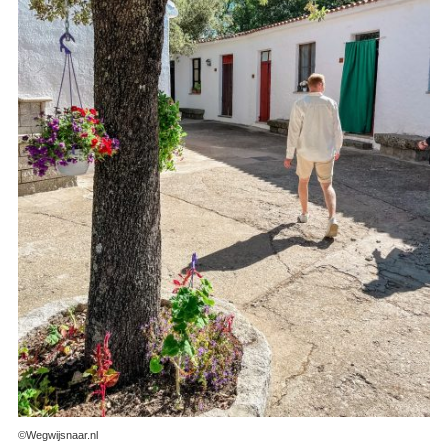
©Wegwijsnaar.nl