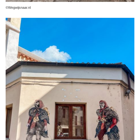
©Wegwijsnaar.nl