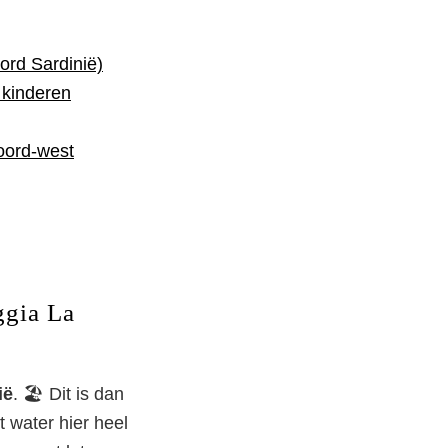
ord Sardinië)
 kinderen
oord-west
ggia La
ië
. 🏖️ Dit is dan
 water hier heel