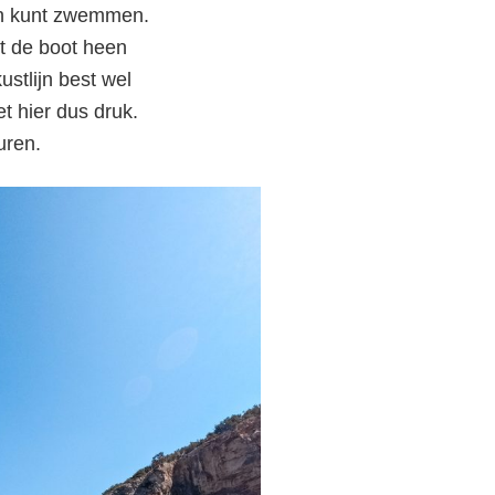
 in kunt zwemmen.
et de boot heen
stlijn best wel
et hier dus druk.
uren.