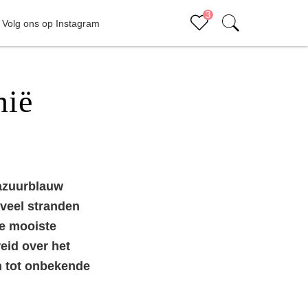
3
Volg ons op Instagram
Sluiten (x)
Bucketlist
nië
Er staan geen items op je bucketlist
 azuurblauw
 veel stranden
De mooiste
eid over het
n tot onbekende