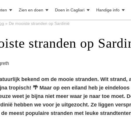
hten
Zien en doen
Doen in Cagliari
Handige info
og
»
De mooiste stranden op Sardinië
iste stranden op Sardi
reth
atuurlijk bekend om de mooie stranden. Wit strand,
ijna tropisch! 🌴 Maar op een eiland heb je eindeloos
euze weet je bijna niet meer waar je naar toe moet. 
dinië hebben we voor je uitgezocht. Ze liggen verspr
n de meest populaire stranden met leuke strandtente