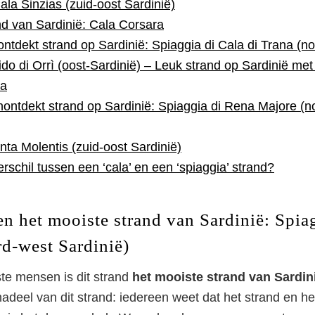
ala Sinzias (zuid-oost Sardinië)
nd van Sardinië: Cala Corsara
tdekt strand op Sardinië: Spiaggia di Cala di Trana (no
ido di Orrì (oost-Sardinië) – Leuk strand op Sardinië met
na
ontdekt strand op Sardinië: Spiaggia di Rena Majore (n
ta Molentis (zuid-oost Sardinië)
erschil tussen een ‘cala’ en een ‘spiaggia’ strand?
en het mooiste strand van Sardinië: Spia
rd-west Sardinië)
te mensen is dit strand
het mooiste strand van Sardin
deel van dit strand: iedereen weet dat het strand en het