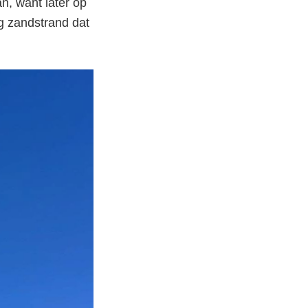
n, want later op
ig zandstrand dat