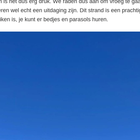
m is het dus erg druk. We raden dus aan om vroeg te gaa
en wel echt een uitdaging zijn. Dit strand is een pracht
iken is, je kunt er bedjes en parasols huren.