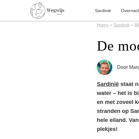
Sardinië
Overnac
Home
»
Sardinië
»
Bl
De moo
Door
Marg
Sardinië
staat n
water – het is b
en met zoveel k
stranden op Sar
hele eiland. Va
plekjes!