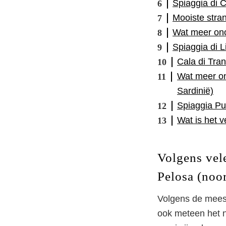
Spiaggia di C
Mooiste stra
Wat meer onon
Spiaggia di L
Cala di Tra
Wat meer on
Sardinië)
Spiaggia Pun
Wat is het v
Volgens vel
Pelosa (noo
Volgens de mees
ook meteen het na