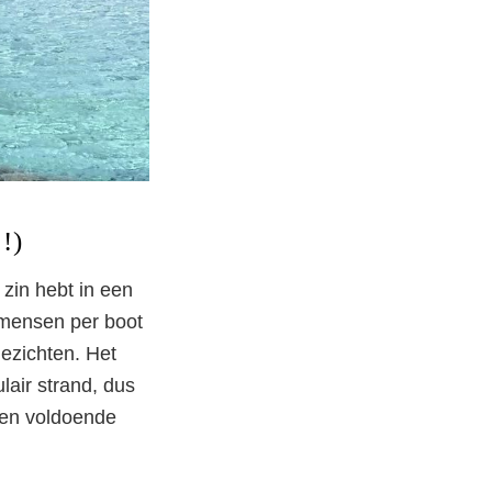
!)
e zin hebt in een
 mensen per boot
gezichten. Het
ulair strand, dus
 en voldoende