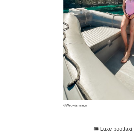
©Wegwijsnaar.nl
🎟️ Luxe boottaxi