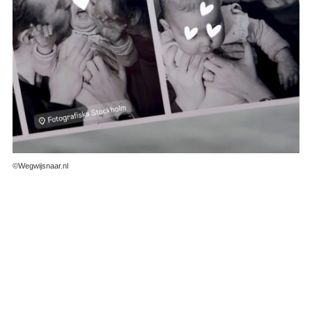
©Wegwijsnaar.nl