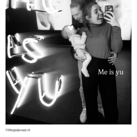
©Wegwijsnaar.nl