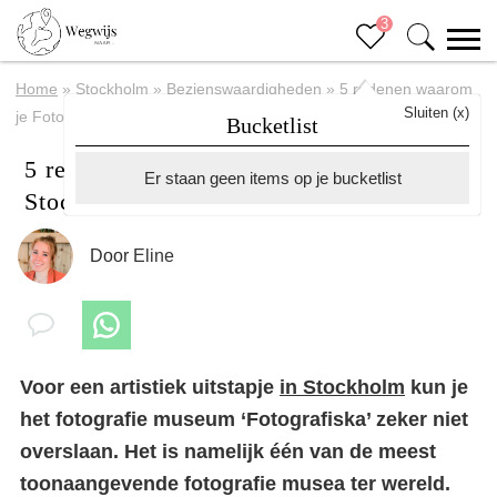
3
Home
»
Stockholm
»
Bezienswaardigheden
»
5 redenen waarom
Sluiten (x)
je Fotografiska in Stockholm wil bezoeken
Bucketlist
5 redenen waarom je Fotografiska in
Er staan geen items op je bucketlist
Stockholm wil bezoeken
Door
Eline
Voor een artistiek uitstapje
in Stockholm
kun je
het fotografie museum ‘Fotografiska’ zeker niet
overslaan. Het is namelijk één van de meest
toonaangevende fotografie musea ter wereld.