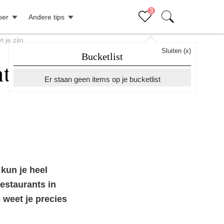
3
oer
Andere tips
 je zijn
Sluiten (x)
Bucketlist
ts in
Er staan geen items op je bucketlist
kun je heel
restaurants in
o weet je precies