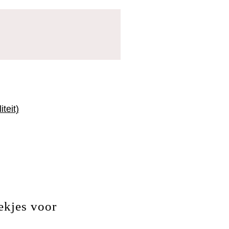
teit)
ekjes voor