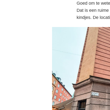
Goed om te weten
re
Dat is een ruime
kindjes. De loca