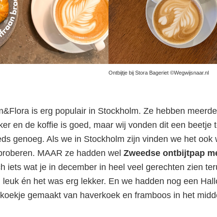
Ontbijtje bij Stora Bageriet ©Wegwijsnaar.nl
m&Flora is erg populair in Stockholm. Ze hebben meerder
kker en de koffie is goed, maar wij vonden dit een beetje t
eds genoeg. Als we in Stockholm zijn vinden we het ook 
e proberen. MAAR ze hadden wel
Zweedse ontbijtpap me
ch iets wat je in december in heel veel gerechten zien t
 leuk én het was erg lekker. En we hadden nog een Hallo
Lekker eten en leuk
 koekje gemaakt van haverkoek en framboos in het midd