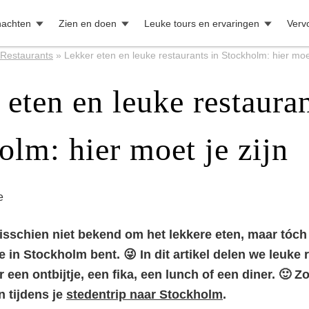
nachten
Zien en doen
Leuke tours en ervaringen
Verv
Restaurants
»
Lekker eten en leuke restaurants in Stockholm: hier moet
eten en leuke restauran
olm: hier moet je zijn
e
sschien niet bekend om het lekkere eten, maar tóch 
je in Stockholm bent. 😜 In dit artikel delen we leuke 
een ontbijtje, een fika, een lunch of een diner. 🙂 Z
n tijdens je
stedentrip naar Stockholm
.