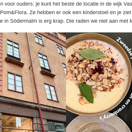
 voor ouders: je kunt het beste de locatie in de wijk V
staurants in Stockho
 Pom&Flora. Ze hebben er ook een kinderstoel en je zie
tie in Södermalm is erg krap. Die raden we niet aan met 
hier moet je zijn