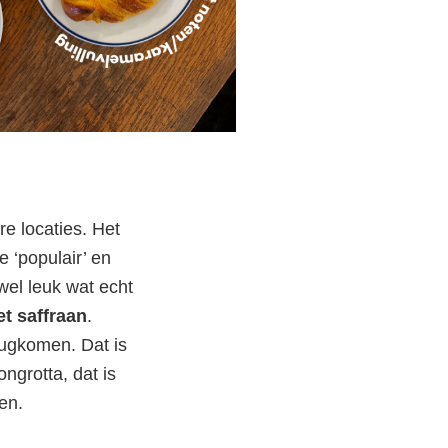
e locaties. Het
e ‘populair’ en
wel leuk wat echt
t saffraan
.
erugkomen. Dat is
ngrotta, dat is
e
en.