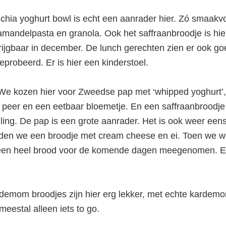
chia yoghurt bowl is echt een aanrader hier. Zó smaakvo
mandelpasta en granola. Ook het saffraanbroodje is hier
rijgbaar in december. De lunch gerechten zien er ook goe
eprobeerd. Er is hier een kinderstoel.
 We kozen hier voor Zweedse pap met ‘whipped yoghurt’,
 peer en een eetbaar bloemetje. En een saffraanbroodje
ling. De pap is een grote aanrader. Het is ook weer een
den we een broodje met cream cheese en ei. Toen we 
en heel brood voor de komende dagen meegenomen. Er 
demom broodjes zijn hier erg lekker, met echte kardemo
meestal alleen iets to go.