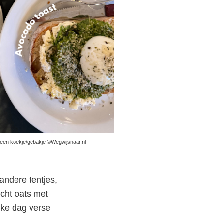
een koekje/gebakje ©Wegwijsnaar.nl
 andere tentjes,
icht oats met
elke dag verse