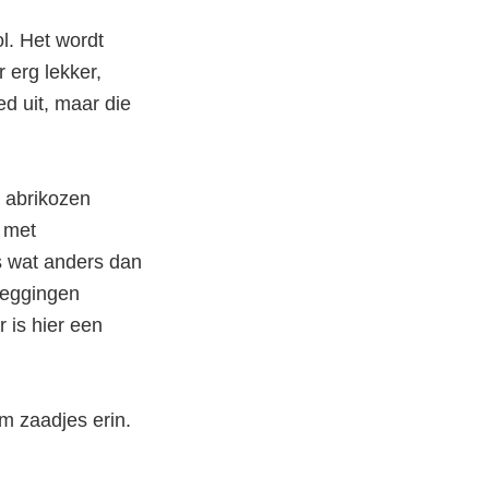
l. Het wordt
 erg lekker,
d uit, maar die
 abrikozen
 met
s wat anders dan
weggingen
is hier een
m zaadjes erin.