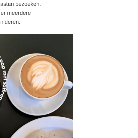
asastan bezoeken.
lm:
t er meerdere
kinderen.