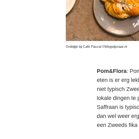
Ontbijtje bij Café Pascal ©Wegwijsnaar.nl
Pom&Flora
: Po
eten is er erg le
niet typisch Zwe
lokale dingen t
Saffraan is typis
dan wel weer erg
een Zweeds fika