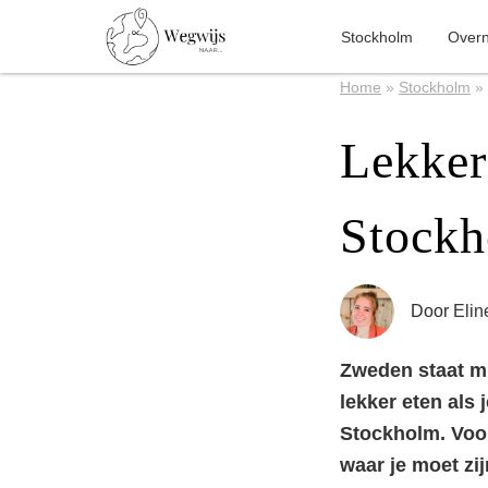
Stockholm
Over
Home
»
Stockholm
»
Lekker 
Stockh
Door
Elin
Zweden staat mi
lekker eten als 
Stockholm. Voor 
waar je moet zij