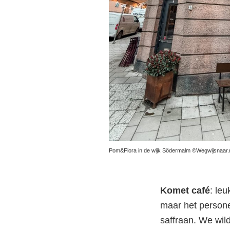
Pom&Flora in de wijk Södermalm ©Wegwijsnaar.
Komet café
: leu
maar het persone
saffraan. We wild