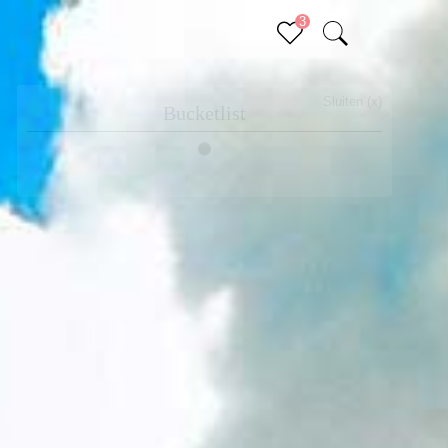
3
Sluiten (x)
Bucketlist
Er staan geen items op je bucketlist