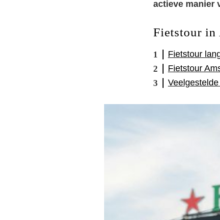
actieve manier 
Fietstour i
Fietstour la
Fietstour Am
Veelgestelde