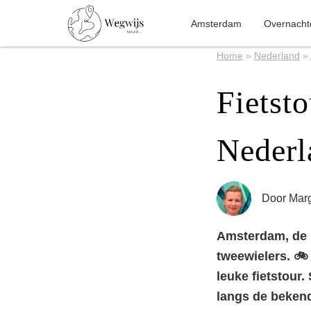
Amsterdam
Overnacht
Home
»
Nederland
»
Fietst
Nederl
Door
Marg
Amsterdam, de s
tweewielers. 
leuke fietstour
langs de bekend