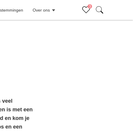
3
estemmingen
Over ons
Sluiten (x)
Bucketlist
Er staan geen items op je bucketlist
 veel
en is met een
ad en kom je
ps en een