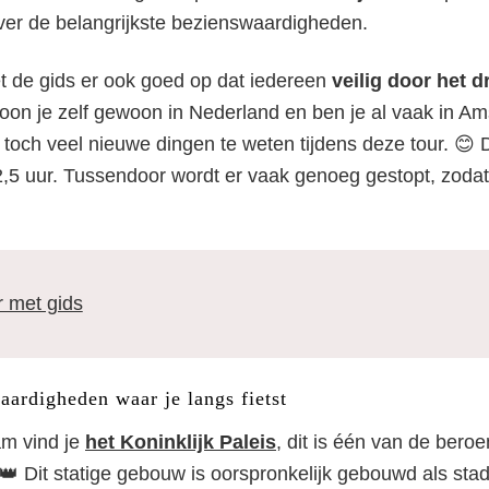
over de belangrijkste bezienswaardigheden.
Nederlandse gids
et de gids er ook goed op dat iedereen
veilig door het 
oon je zelf gewoon in Nederland en ben je al vaak in A
toch veel nieuwe dingen te weten tijdens deze tour. 😊 D
2,5 uur. Tussendoor wordt er vaak genoeg gestopt, zodat 
r met gids
ardigheden waar je langs fietst
m vind je
het Koninklijk Paleis
, dit is één van de ber
 Dit statige gebouw is oorspronkelijk gebouwd als sta