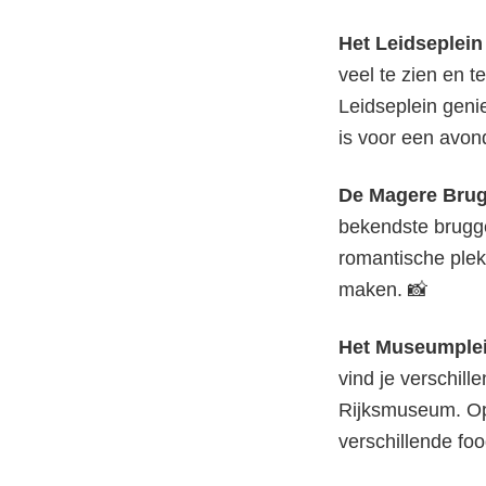
Het Leidseplei
veel te zien en t
Leidseplein genie
is voor een avond
De Magere Bru
bekendste brugge
romantische plek
maken. 📸
Het Museumple
vind je verschi
Rijksmuseum. Op 
verschillende foo