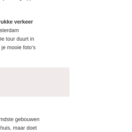
drukke verkeer
msterdam
e tour duurt in
je mooie foto’s
oemdste gebouwen
dhuis, maar doet