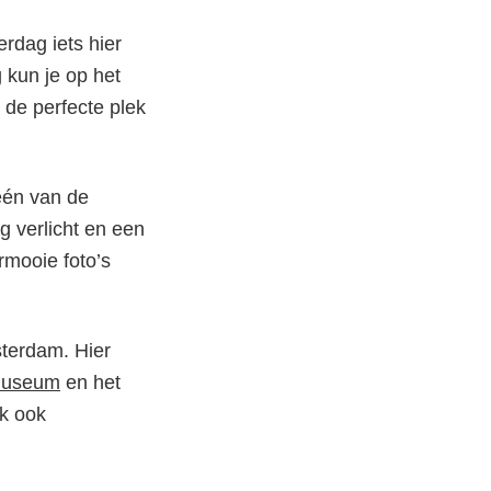
rdag iets hier
g kun je op het
s de perfecte plek
één van de
 verlicht en een
rmooie foto’s
sterdam. Hier
 Museum
en het
ak ook