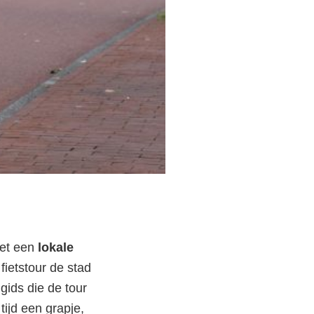
met een
lokale
fietstour de stad
gids die de tour
met
 tijd een grapje,