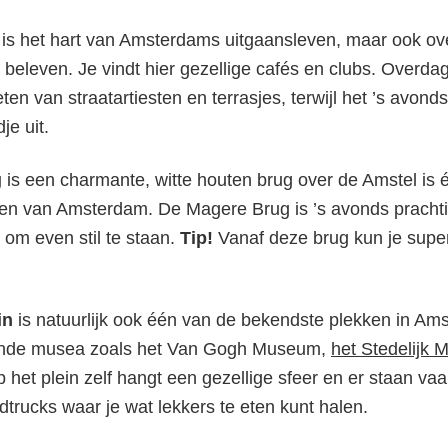
n
is het hart van Amsterdams uitgaansleven, maar ook ove
e beleven. Je vindt hier gezellige cafés en clubs. Overda
ten van straatartiesten en terrasjes, terwijl het ’s avond
je uit.
g
is een charmante, witte houten brug over de Amstel is 
n van Amsterdam. De Magere Brug is ’s avonds prachtig
 om even stil te staan.
Tip!
Vanaf deze brug kun je supe
in
is natuurlijk ook één van de bekendste plekken in Am
llende musea zoals het Van Gogh Museum,
het Stedelijk
het plein zelf hangt een gezellige sfeer en er staan va
dtrucks waar je wat lekkers te eten kunt halen.