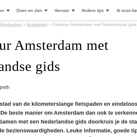
en
Doen en zien
Vervoer
Andere tips
Al onze b
Amsterdam
»
Activiteiten
»
Fietstour Amsterdam met Nederlandse gids
our Amsterdam met
andse gids
reth
tad van de kilometerslange fietspaden en eindeloos
 De beste manier om Amsterdam dan ook te verkenn
. Samen met een Nederlandse gids doorkruis je de st
e bezienswaardigheden. Leuke informatie, goede ti