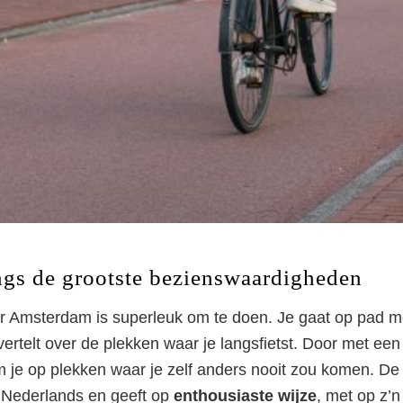
angs de grootste bezienswaardigheden
or Amsterdam is superleuk om te doen. Je gaat op pad 
 vertelt over de plekken waar je langsfietst. Door met een 
 je op plekken waar je zelf anders nooit zou komen. De 
etstour Amsterdam 
 Nederlands en geeft op
enthousiaste wijze
, met op z’n