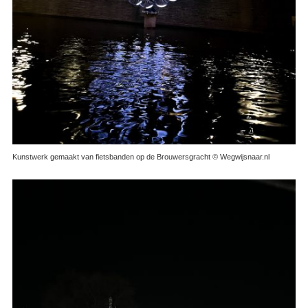
Kunstwerk gemaakt van fietsbanden op de Brouwersgracht © Wegwijsnaar.nl