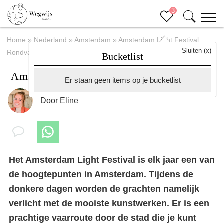
3
Home
»
Nederland
»
Amsterdam
»
Amsterdam Light Festival
Sluiten (x)
Rondvaart
Bucketlist
Amsterdam Light Festival Rondvaart
Er staan geen items op je bucketlist
Door
Eline
Het Amsterdam Light Festival is elk jaar een van
de hoogtepunten in Amsterdam. Tijdens de
donkere dagen worden de grachten namelijk
verlicht met de mooiste kunstwerken. Er is een
prachtige vaarroute door de stad die je kunt