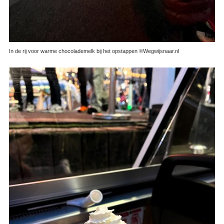
In de rij voor warme chocolademelk bij het opstappen ©Wegwijsnaar.nl