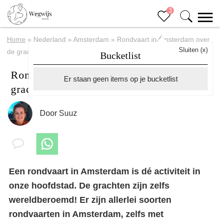
3
Home
»
Nederland
»
Amsterdam
»
Rondvaart in Amsterdam over
Sluiten (x)
de grachten
Bucketlist
Rondvaart in Amsterdam over de
Er staan geen items op je bucketlist
grachten
Door
Suuz
Een rondvaart in Amsterdam is dé activiteit in
onze hoofdstad. De grachten zijn zelfs
wereldberoemd! Er zijn allerlei soorten
rondvaarten in Amsterdam, zelfs met