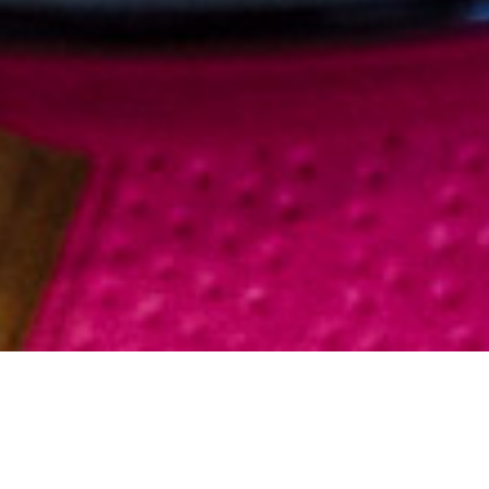
Home
»
Frankrijk
»
Lacanau: twee heerlijke lunch hotspots
Lacanau: twee heerlijke lunch hotspots
Door
Eline