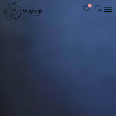
3
Sluiten (x)
Bucketlist