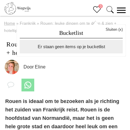
3
Home
»
Frankrijk
»
Rouen: leuke dingen om te doen & zien +
Sluiten (x)
hoteltips
Bucketlist
Rouen: leuke dingen om te doen & zien
Er staan geen items op je bucketlist
+ hoteltips
Door
Eline
Rouen is ideaal om te bezoeken als je richting
het zuiden van Frankrijk reist. Rouen is de
hoofdstad van Normandië, maar het is geen
hele grote stad en daardoor heel leuk om een