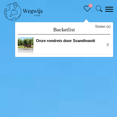
3
Sluiten (x)
Bucketlist
Onze rondreis door Scandinavië
X