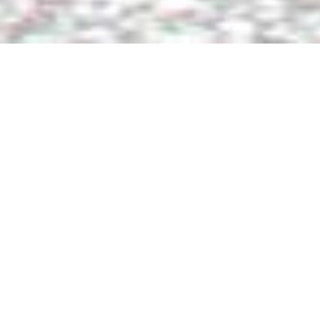
Home
»
Scandinavië
»
Echte aanrader: Storforsen in Noord
Zweden
Echte aanrader: Storforsen in Noord
Zweden
Door
Eline
Het is vandaag dag 6 van onze roadtrip door
Scandinavië en het is een indrukwekkende dag.
De mooie Zweedse natuur komt hier steeds
meer tot leven. We rijden nog altijd op de E45.