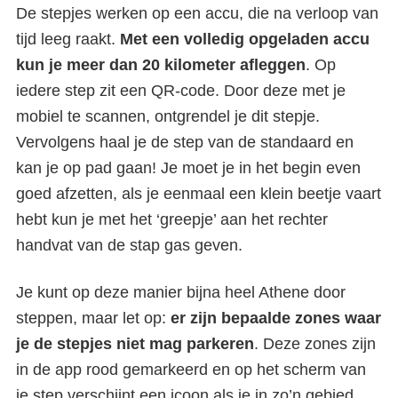
De stepjes werken op een accu, die na verloop van
tijd leeg raakt.
Met een volledig opgeladen accu
kun je meer dan 20 kilometer afleggen
. Op
iedere step zit een QR-code. Door deze met je
mobiel te scannen, ontgrendel je dit stepje.
Elektrische stepjes in Athene
Vervolgens haal je de step van de standaard en
kan je op pad gaan! Je moet je in het begin even
goed afzetten, als je eenmaal een klein beetje vaart
hebt kun je met het ‘greepje’ aan het rechter
handvat van de stap gas geven.
Je kunt op deze manier bijna heel Athene door
steppen, maar let op:
er zijn bepaalde zones waar
je de stepjes niet mag parkeren
. Deze zones zijn
in de app rood gemarkeerd en op het scherm van
je step verschijnt een icoon als je in zo’n gebied