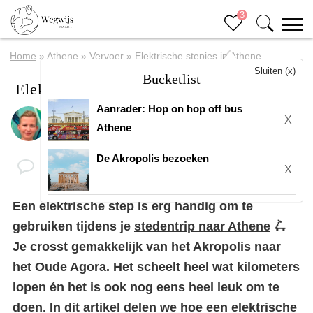
3
Home
»
Athene
»
Vervoer
»
Elektrische stepjes in Athene
Sluiten (x)
Bucketlist
Elektrische stepjes in Athene
Aanrader: Hop on hop off bus
X
Door
Margreth
Athene
De Akropolis bezoeken
X
Een elektrische step is erg handig om te
gebruiken tijdens je
stedentrip naar Athene
🛴
Je crosst gemakkelijk van
het Akropolis
naar
het Oude Agora
. Het scheelt heel wat kilometers
lopen én het is ook nog eens heel leuk om te
doen. In dit artikel delen we hoe een elektrische