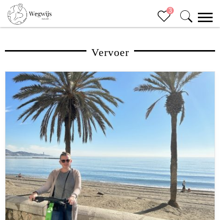
3
Vervoer
Sluiten (x)
Bucketlist