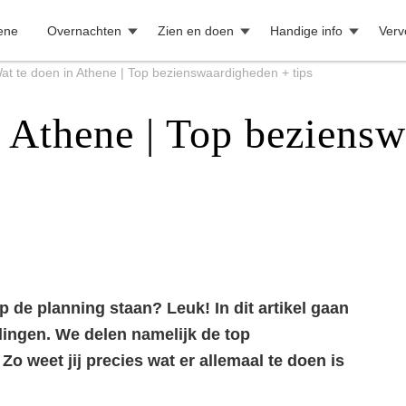
ene
Overnachten
Zien en doen
Handige info
Verv
at te doen in Athene | Top bezienswaardigheden + tips
n Athene | Top beziens
p de planning staan? Leuk! In dit artikel gaan
idingen. We delen namelijk de top
o weet jij precies wat er allemaal te doen is