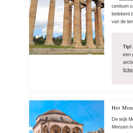
To
centrum va
betekent d
van de tem
Tip!
een
arch
ticke
Het Mona
De wijk Mo
Mensen ho