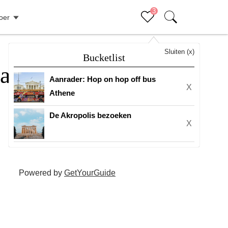
3
oer
Sluiten (x)
Bucketlist
waardigheden +
Aanrader: Hop on hop off bus
X
Athene
De Akropolis bezoeken
X
Powered by
GetYourGuide