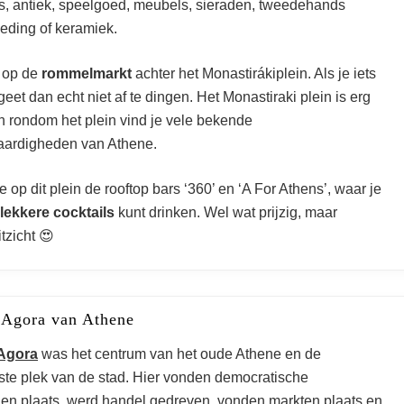
s, antiek, speelgoed, meubels, sieraden, tweedehands
leding of keramiek.
 op de
rommelmarkt
achter het Monastirákiplein. Als je iets
geet dan echt niet af te dingen. Het Monastiraki plein is erg
n rondom het plein vind je vele bekende
ardigheden van Athene.
e op dit plein de rooftop bars ‘360’ en ‘A For Athens’, waar je
lekkere cocktails
kunt drinken. Wel wat prijzig, maar
itzicht 😍
 Agora van Athene
Agora
was het centrum van het oude Athene en de
kste plek van de stad. Hier vonden democratische
gen plaats, werd handel gedreven, vonden markten plaats en