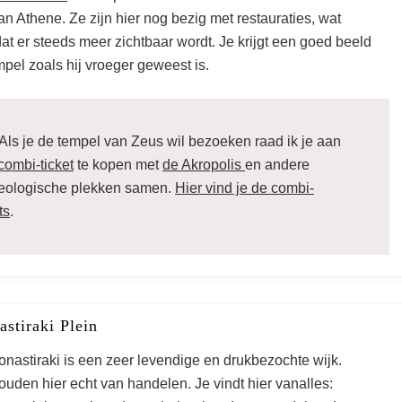
p bezienswaardighe
n Athene. Ze zijn hier nog bezig met restauraties, wat
at er steeds meer zichtbaar wordt. Je krijgt een goed beeld
pel zoals hij vroeger geweest is.
+ tips
Als je de tempel van Zeus wil bezoeken raad ik je aan
combi-ticket
te kopen met
de Akropolis
en andere
eologische plekken samen.
Hier vind je de combi-
ts
.
stiraki Plein
nastiraki is een zeer levendige en drukbezochte wijk.
uden hier echt van handelen. Je vindt hier vanalles: