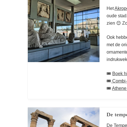
Het
Akrop
oude stad
zien 😊 Zo
Ook hebbe
met de or
ornamente
indrukwek
🎟️
Boek hie
🎟️
Combi-t
🎟️
Athene
W
De temp
De
Tempe