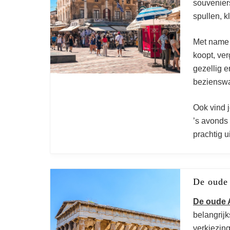
souvenier
spullen, k
Met name
koopt, ver
gezellig e
bezienswa
Ook vind j
’s avonds
prachtig u
De oude
De oude 
belangrij
verkiezin