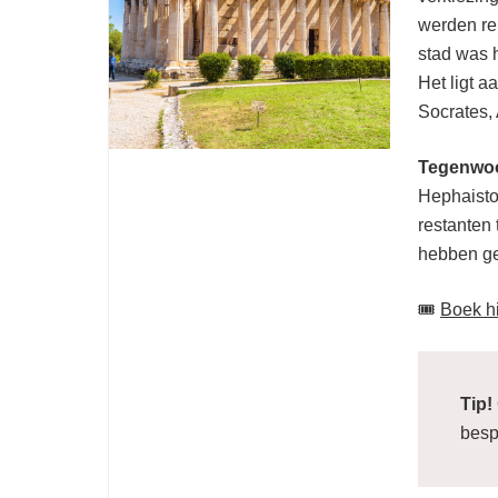
werden re
stad was h
Het ligt a
Socrates, 
Tegenwoor
Hephaisto
restanten 
hebben ge
🎟️
Boek hi
Tip!
besp