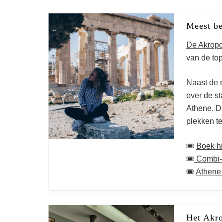
Meest be
De Akropo
van de to
Naast de r
over de st
Athene. D
plekken t
🎟️
Boek hie
🎟️
Combi-t
🎟️
Athene
Het Akro