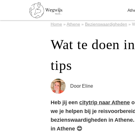
Ath
Home
»
Athene
»
Bezienswaardigheden
»
W
Wat te doen i
tips
Door
Eline
Heb jij een
citytrip naar Athene
o
we je helpen bij je reisvoorbere
bezienswaardigheden in Athene. Z
in Athene 😊