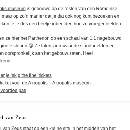
olis museum
is gebouwd op de resten van een Romeinse
, maar op zo’n manier dat je dat ook nog kunt bezoeken en
 kun je je dus een beetje inbeelden hoe ze vroeger leefden.
n ze hier het Parthenon op een schaal van 1:1 nagebouwd
iginele stenen
😍 Ze laten zien waar de standbeelden en
n oorspronkelijk aan het gebouw zaten. Heel
kend.
r je ‘skip the line’ tickets
icket voor de Akropolis + Akropolis museum
 voordeelpas
at te doen in Athene
el van Zeus
l van Zeus
staat op een kleine site in het midden van het