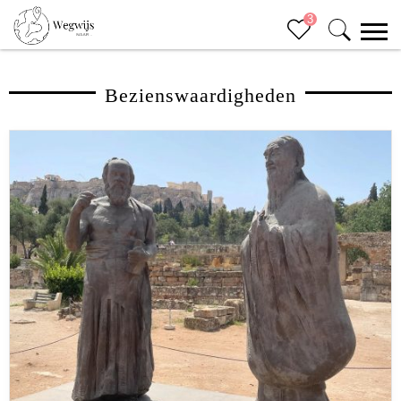
3
Bezienswaardigheden
Sluiten (x)
Bucketlist