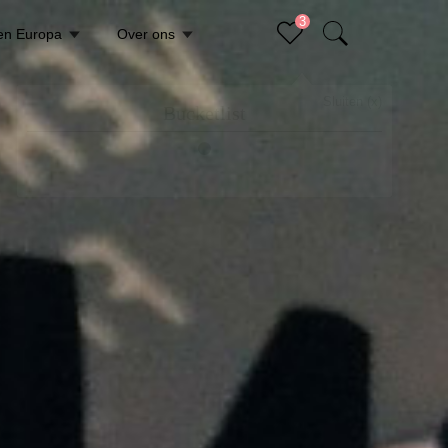
3
en Europa
Over ons
Sluiten (x)
Bucketlist
Er staan geen items op je bucketlist