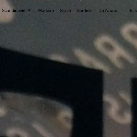
Scandinavië
Madeira
Sicilië
Sardinië
De Azoren
Buit