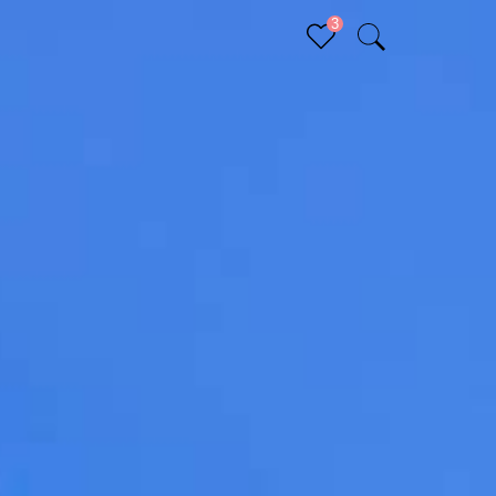
3
Sluiten (x)
Bucketlist
Er staan geen items op je bucketlist