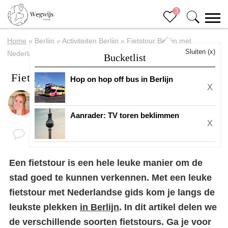
3
Home
»
Berlijn
»
Activiteiten Berlijn
»
Fietstour Berlijn met
Sluiten (x)
Nederlandse gids
Bucketlist
Fietstour Berlijn met Nederlandse gids
Hop on hop off bus in Berlijn
X
Door
Eline
Aanrader: TV toren beklimmen
X
Een fietstour is een hele leuke manier om de
stad goed te kunnen verkennen. Met een leuke
fietstour met Nederlandse gids kom je langs de
leukste plekken
in Berlijn
. In dit artikel delen we
de verschillende soorten fietstours. Ga je voor