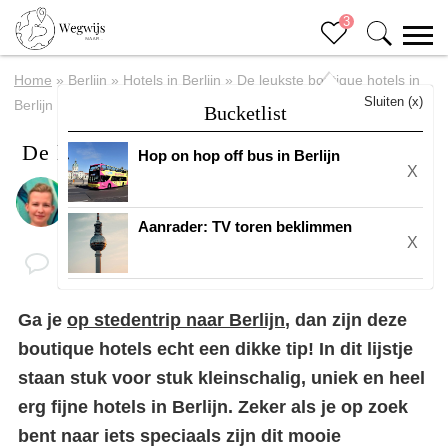
3
Home
»
Berlijn
»
Hotels in Berlijn
»
De leukste boutique hotels in
Sluiten (x)
Berlijn
Bucketlist
De leukste boutique hotels in Berlijn
Hop on hop off bus in Berlijn
X
Door
Margreth
Aanrader: TV toren beklimmen
X
Ga je
op stedentrip naar Berlijn
, dan zijn deze
boutique hotels echt een dikke tip! In dit lijstje
staan stuk voor stuk kleinschalig, uniek en heel
erg fijne hotels in Berlijn. Zeker als je op zoek
bent naar iets speciaals zijn dit mooie