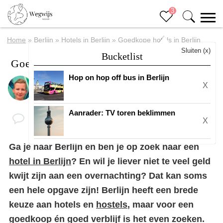
3
Home
»
Berlijn
»
Hotels in Berlijn
»
Goedkope hotels in Berlijn
Sluiten (x)
Bucketlist
Goedkope hotels in Berlijn
Hop on hop off bus in Berlijn
X
Door
Margreth
Aanrader: TV toren beklimmen
X
Ga je naar Berlijn en ben je op zoek naar een
hotel in Berlijn
? En wil je liever niet te veel geld
kwijt zijn aan een overnachting? Dat kan soms
een hele opgave zijn! Berlijn heeft een brede
keuze aan hotels en
hostels
, maar voor een
goedkoop én goed verblijf is het even zoeken.