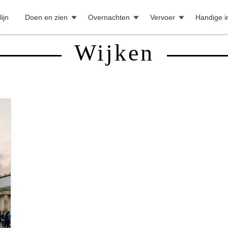
lijn
Doen en zien
Overnachten
Vervoer
Handige i
Wijken