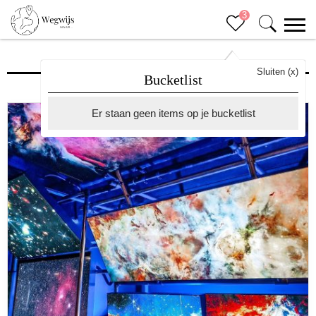
3
Bezienswaardigheden Valencia
Sluiten (x)
Bucketlist
Er staan geen items op je bucketlist