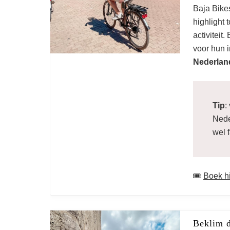
Baja Bike
highlight 
activiteit
voor hun i
Nederlan
Tip
:
Nede
wel 
🎟️
Boek hi
Wa
Beklim d