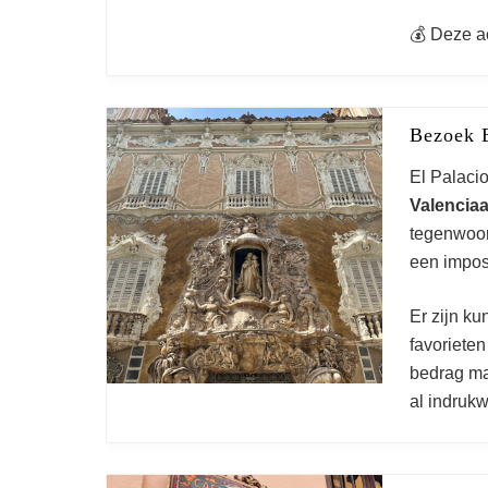
💰 Deze ac
Bezoek 
El Palaci
Valenciaa
tegenwoor
een imposa
Er zijn k
favorieten
bedrag mag
al indruk