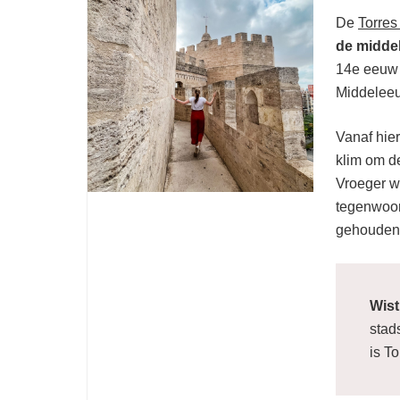
De
Torres
To
de midde
14e eeuw 
Middelee
Vanaf hier
klim om de
Vroeger w
tegenwoor
gehouden
Wist
stad
is To