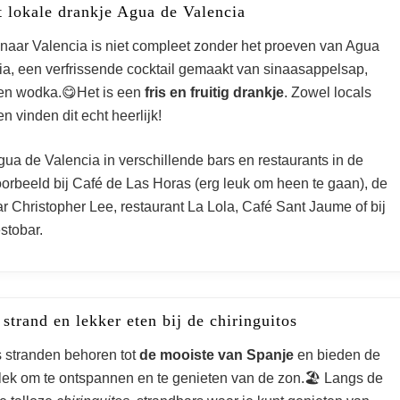
t lokale drankje Agua de Valencia
e naar Valencia is niet compleet zonder het proeven van Agua
ia, een verfrissende cocktail gemaakt van sinaasappelsap,
 en wodka.😋Het is een
fris en fruitig drankje
. Zowel locals
en vinden dit echt heerlijk!
gua de Valencia in verschillende bars en restaurants in de
oorbeeld bij Café de Las Horas (erg leuk om heen te gaan), de
ar Christopher Lee, restaurant La Lola, Café Sant Jaume of bij
stobar.
 strand en lekker eten bij de chiringuitos
s stranden behoren tot
de mooiste van Spanje
en bieden de
plek om te ontspannen en te genieten van de zon.🏖️ Langs de