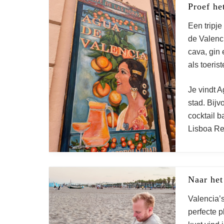
Proef he
Een tripj
de Valenc
cava, gin
als toerist
Je vindt A
stad. Bijv
cocktail b
Lisboa Re
Naar het
Valencia’
perfecte 