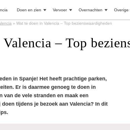
ncia
Doen en zien
Vervoer
Overnachten
Overige 
lencia
»
Wat te doen in Valencia – Top bezienswaardigheden
n Valencia – Top bezie
eden in Spanje! Het heeft prachtige parken,
eiten. Er is daarmee genoeg te doen in
én van de vele stranden en maak een
ij doen tijdens je bezoek aan Valencia? In dit
ips.