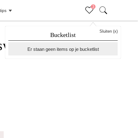
3
tips
Sluiten (x)
Bucketlist
nswaardigheden
Er staan geen items op je bucketlist