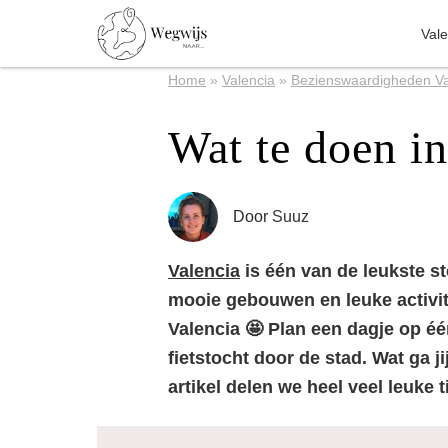
Vale
Home
»
Valencia
»
Bezienswaardigheden Va
Wat te doen i
Door
Suuz
Valencia
is één van de leukste st
mooie gebouwen en leuke activit
Valencia 🤩 Plan een dagje op é
fietstocht door de stad. Wat ga j
artikel delen we heel veel leuke t