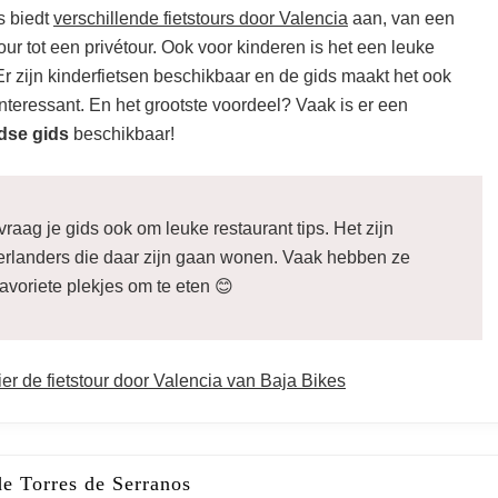
s biedt
verschillende fietstours door Valencia
aan, van een
tour tot een privétour. Ook voor kinderen is het een leuke
. Er zijn kinderfietsen beschikbaar en de gids maakt het ook
nteressant. En het grootste voordeel? Vaak is er een
dse gids
beschikbaar!
 vraag je gids ook om leuke restaurant tips. Het zijn
rlanders die daar zijn gaan wonen. Vaak hebben ze
favoriete plekjes om te eten 😊
er de fietstour door Valencia van Baja Bikes
t te doen in Valenci
e Torres de Serranos