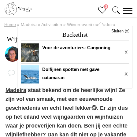
3
Home
»
Madeira
»
Activiteiten
»
Wijnproeverij op Madeira
Sluiten (x)
Bucketlist
Wijnproeverij op Madeira
Voor de avonturiers: Canyoning
X
Door
Suuz
Dolfijnen spotten met gave
X
catamaran
Madeira
staat bekend om de heerlijke wijn! Ze
zijn vol van smaak, met een eeuwenoude
geschiedenis en echt heel lekker😋. Er zijn dus
op het eiland veel wijngaarden en wijnhuizen
waar je proeverijen kan doen. Ben jij een echte
wijnliefhebber? Dan kan dit niet op je vakantie