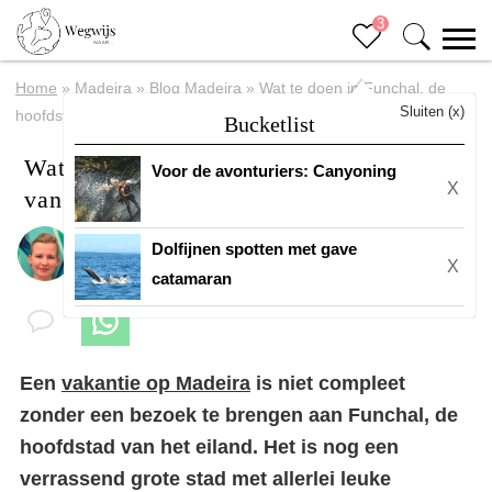
3
Home
»
Madeira
»
Blog Madeira
»
Wat te doen in Funchal, de
Sluiten (x)
hoofdstad van Madeira
Bucketlist
Wat te doen in Funchal, de hoofdstad
Voor de avonturiers: Canyoning
X
van Madeira
Dolfijnen spotten met gave
Door
Margreth
X
catamaran
Een
vakantie op Madeira
is niet compleet
zonder een bezoek te brengen aan Funchal, de
hoofdstad van het eiland. Het is nog een
verrassend grote stad met allerlei leuke