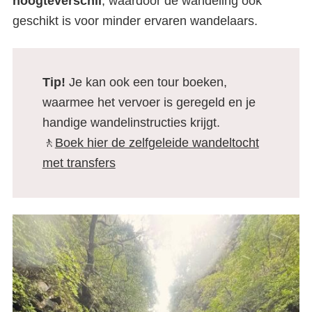
hoogteverschil
, waardoor de wandeling ook
geschikt is voor minder ervaren wandelaars.
Tip!
Je kan ook een tour boeken,
waarmee het vervoer is geregeld en je
handige wandelinstructies krijgt.
🚶
Boek hier de zelfgeleide wandeltocht
met transfers
De levadas van Madeira: een
compleet overzicht + onze
favorieten