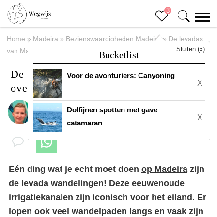
3
Home
»
Madeira
»
Bezienswaardigheden Madeira
»
De levadas
Sluiten (x)
van Madeira: een compleet overzicht + onze favorieten
Bucketlist
De levadas van Madeira: een compleet
Voor de avonturiers: Canyoning
X
overzicht + onze favorieten
Dolfijnen spotten met gave
Door
Margreth
X
catamaran
Eén ding wat je echt moet doen
op Madeira
zijn
de levada wandelingen! Deze eeuwenoude
irrigatiekanalen zijn iconisch voor het eiland. Er
lopen ook veel wandelpaden langs en vaak zijn