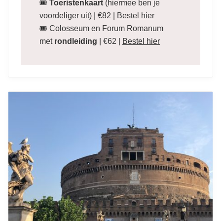
🎟
Toeristenkaart
(hiermee ben je
voordeliger uit) | €82 |
Bestel
hier
🎟 Colosseum en Forum Romanum
met
rondleiding
| €62 |
Bestel hier