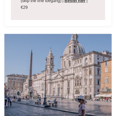
(skip the line toegang) |
Bestel hier
|
€29