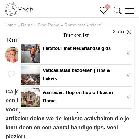
3
Home
»
Rome
»
Blog Rome
»
Rome met kinderen
Sluiten (x)
Bucketlist
Rome met kinderen
Fietstour met Nederlandse gids
X
Door
Eline
Vaticaanstad bezoeken | Tips &
X
tickets
Ga je naar
Rome
met kinderen? Leuk! Rome is
Aanrader: Hop on hop off bus in
X
een leuke stad en er valt heel veel te ontdekken
Rome
voor jou als ouder én voor je kind(eren). In dit
artikelen delen we de leukste activiteiten die je
kunt doen en een aantal handige tips. Veel
plezier!