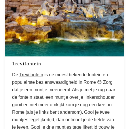
Trevifontein
De
Trevifontein
is de meest bekende fontein en
populairste bezienswaardigheid in Rome 😍 Zorg
dat je een muntje meeneemt. Als je met je rug naar
de fontein staat, een muntje over je linkerschouder
gooit en niet meer omkijkt kom je nog een keer in
Rome (als je links bent andersom). Gooi je twee
muntjes tegelijkertijd, dan ontmoet je de liefde van
Top bezienswaardigheden in
je leven. Gooi je drie muntjes tegelijkertijd trouw je