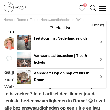
3
Home
»
Rome
»
Top bezienswaardigheden in Rome
Sluiten (x)
Bucketlist
Top bezienswaardigheden in Rome
Fietstour met Nederlandse gids
X
Door
Eline
Vaticaanstad bezoeken | Tips &
X
tickets
Ga jij
Rome bezoeken
en wil je veel van de stad
Aanrader: Hop on hop off bus in
X
zien? Maar weet je niet waar je moet beginnen?
Rome
Welke bezienswaardigheden het waard zijn om
te bezoeken? In dit artikel deel ik met jou de
leukste bezienswaardigheden in Rome! 😍 Ik zet
alle bezienswaardigheden op een rijtje en laat