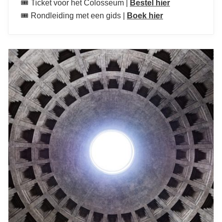
🎟️ Ticket voor het Colosseum |
Bestel hier
🎟️ Rondleiding met een gids |
Boek hier