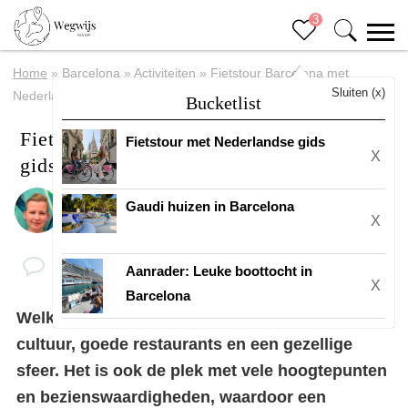
3
Home
»
Barcelona
»
Activiteiten
»
Fietstour Barcelona met
Sluiten (x)
Nederlandse gids
Bucketlist
Fietstour Barcelona met Nederlandse
Fietstour met Nederlandse gids
X
gids
Gaudi huizen in Barcelona
Door
Margreth
X
Aanrader: Leuke boottocht in
X
Barcelona
Welkom in
Barcelona
! 😍 De stad vol van
cultuur, goede restaurants en een gezellige
sfeer. Het is ook de plek met vele hoogtepunten
en bezienswaardigheden, waardoor een