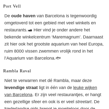
Port Vell
De
oude haven
van Barcelona is tegenwoordig
omgetoverd tot een gebied met veel winkels en
restaurants.🛥️ Hier vind je onder andere het
bekende winkelcentrum ‘Maremagnum’. Daarnaast
zit hier ook het grootste aquarium van heel Europa,
ruim 8000 vissen zwemmen vrolijk rond in het
l’Aquarium van Barcelona.🐟
Rambla Raval
Niet te verwarren met dé Rambla, maar deze
levendige straat
ligt in één van de
leuke wijken
van Barcelona
. Er zijn veel restaurantjes, er hangt
een gezellige sfeer en ook is er veel
streetart
. De
Nederlandse gids brengt je moeiteloos door de