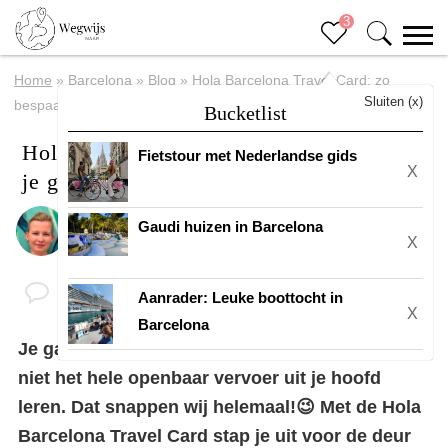
3
Home
»
Barcelona
»
Blog
»
Hola Barcelona Travel Card: zo
Sluiten (x)
bespaar je geld in Barcelona
Bucketlist
Hola Barcelona Travel Card: zo bespaar
Fietstour met Nederlandse gids
X
je geld in Barcelona
Gaudi huizen in Barcelona
Door
Margreth
X
Aanrader: Leuke boottocht in
X
Barcelona
Je gaat naar het zonnige
Barcelona
, maar je wilt
niet het hele openbaar vervoer uit je hoofd
leren. Dat snappen wij helemaal!😉 Met de Hola
Barcelona Travel Card stap je uit voor de deur