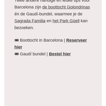
Twee andere handige en leuke tips voor
Barcelona zijn
de boottocht Golondrinas
én de Gaudí-bundel, waarmee je de
Sagrada Familia
en
het Park Güell
kan
bezoeken.
🎟️ Boottocht in Barcelona |
Reserveer
hier
🎟️ Gaudí bundel |
Bestel hier