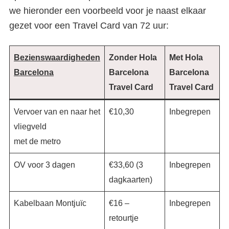
we hieronder een voorbeeld voor je naast elkaar
gezet voor een Travel Card van 72 uur:
Bezienswaardigheden
Zonder Hola
Met Hola
Barcelona
Barcelona
Barcelona
Travel Card
Travel
Card
Vervoer van en naar het
€10,30
Inbegrepen
Hola Barcelona Travel Card:
vliegveld
zo bespaar je geld in
met de metro
Barcelona
OV voor 3 dagen
€33,60 (3
Inbegrepen
dagkaarten)
Kabelbaan Montjuïc
€16 –
Inbegrepen
retourtje