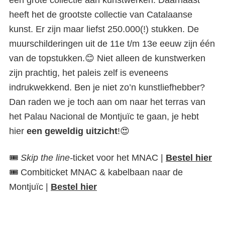
een grote collectie aan kunstwerken. Daarnaast
heeft het de grootste collectie van Catalaanse
kunst. Er zijn maar liefst 250.000(!) stukken. De
muurschilderingen uit de 11e t/m 13e eeuw zijn één
van de topstukken.😊 Niet alleen de kunstwerken
zijn prachtig, het paleis zelf is eveneens
indrukwekkend. Ben je niet zo’n kunstliefhebber?
Dan raden we je toch aan om naar het terras van
het Palau Nacional de Montjuïc te gaan, je hebt
hier
een geweldig uitzicht
!😍
🎟️
Skip the line-
ticket voor het MNAC |
Bestel hier
🎟️ Combiticket MNAC & kabelbaan naar de
Montjuïc |
Bestel hier