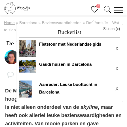
3
Home
»
Barcelona
»
Bezienswaardigheden
»
De Montjuïc – Wat
Sluiten (x)
te zien en te doen?
Bucketlist
De Montjuïc – Wat te zien en te doen?
Fietstour met Nederlandse gids
X
Door
Suuz
Gaudi huizen in Barcelona
X
Aanrader: Leuke boottocht in
X
De Motjuïc is letterlijk én figuurlijk een van de
Barcelona
hoogtepunten
in Barcelona
🤩 Deze hoge berg
is niet alleen onderdeel van de
skyline
, maar
heeft ook allerlei leuke bezienswaardigheden en
activiteiten. Van mooie parken en gave