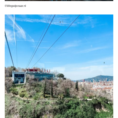
©Wegwijsnaar.nl