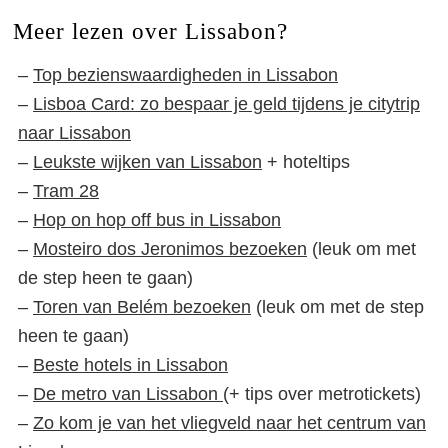
Meer lezen over Lissabon?
–
Top bezienswaardigheden in Lissabon
–
Lisboa Card: zo bespaar je geld tijdens je citytrip
naar Lissabon
–
Leukste wijken van Lissabon
+ hoteltips
–
Tram 28
–
Hop on hop off bus in Lissabon
–
Mosteiro dos Jeronimos bezoeken
(leuk om met
de step heen te gaan)
–
Toren van Belém bezoeken
(leuk om met de step
heen te gaan)
–
Beste hotels in Lissabon
–
De metro van Lissabon
(+ tips over metrotickets)
–
Zo kom je van het vliegveld naar het centrum van