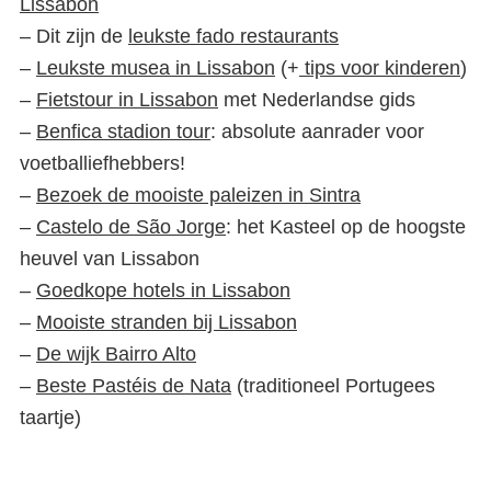
Lissabon
– Dit zijn de
leukste fado restaurants
–
Leukste musea in Lissabon
(+
tips voor kinderen
)
–
Fietstour in Lissabon
met Nederlandse gids
–
Benfica stadion tour
: absolute aanrader voor
voetballiefhebbers!
–
Bezoek de mooiste paleizen in Sintra
–
Castelo de São Jorge
: het Kasteel op de hoogste
heuvel van Lissabon
–
Goedkope hotels in Lissabon
–
Mooiste stranden bij Lissabon
–
De wijk Bairro Alto
–
Beste Pastéis de Nata
(traditioneel Portugees
taartje)