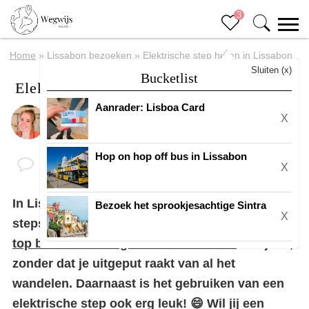
3
Home
»
Lissabon bezoeken
»
Elektrische step huren in Lissabon
Sluiten (x)
Bucketlist
Elektrische step huren in Lissabon
Aanrader: Lisboa Card
X
Door
Eline
Hop on hop off bus in Lissabon
X
In Lissabon kun je hele handige elektrische
Bezoek het sprookjesachtige Sintra
X
steps huren. Op die manier kun je veel van de
top bezienswaardigheden in Lissabon
bekijken,
zonder dat je uitgeput raakt van al het
wandelen. Daarnaast is het gebruiken van een
elektrische step ook erg leuk! 😄 Wil jij een