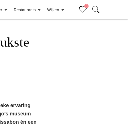
3
er
Restaurants
Wijken
Sluiten (x)
Bucketlist
ukste
Aanrader: Lisboa Card
X
Hop on hop off bus in Lissabon
X
Bezoek het sprookjesachtige Sintra
X
ieke ervaring
ejo’s museum
 Lissabon én een