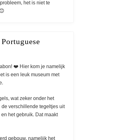
obleem, het is niet te
😊
 Portuguese
sabon! ❤️ Hier kom je namelijk
 Het is een leuk museum met
e.
gels, wat zeker onder het
 de verschillende tegeltjes uit
 en het gebruik. Dat maakt
 20
erd gebouw, namelijk het