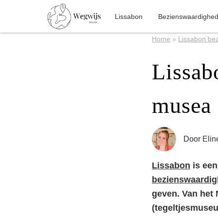
Lissabon
Bezienswaardighe
Home
»
Lissabon be
Lissab
musea
Door
Elin
Lissabon
is een
bezienswaardi
geven. Van het
(tegeltjesmuseum