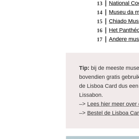
National C
Museu da m
Chiado Mus
Het Panthé
Andere muse
Tip:
bij de meeste muse
bovendien gratis gebru
de Lisboa Card dus een 
Lissabon.
–>
Lees hier meer over
–>
Bestel de Lisboa Car