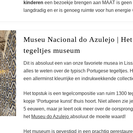
kinderen
een bezoekje brengen aan MAAT is geen pr
langdradig en er is genoeg ruimte voor hun energie 
Museu Nacional do Azulejo | Het
tegeltjes museum
Dit is absoluut een van onze favoriete musea in Lis
alles te weten over de typisch Portugese tegeltjes.
een allerminst kleurrijke en indrukwekkende collecti
Het topstuk is een tegelcompositie van ruim 1300 te
kopje ‘Portugese kunst’ thuis hoort. Niet alleen zie je
5 eeuwen, maar je leert ook meer over de oorsprong
het
Museu do Azulejo
absoluut de moeite waard!
ssabon museum top
Het museum is gevestigd in een prachtig gerestaure