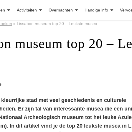
den
Activiteiten
Overnachten
Handige info
Vervo
zoeken
»
Lissabon museum top 20 – Leukste musea
on museum top 20 – Le
e
 kleurrijke stad met veel geschiedenis en culturele
gheden
. Er zijn tal van interessante musea die een un
 Nationaal Archeologisch museum tot het leuke Azul
). In dit artikel vind je de top 20 leukste musea in