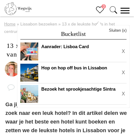
3
Home
»
Lissabon bezoeken
»
13 x de leukste hotels in het
Sluiten (x)
centrum van Lissabon
Bucketlist
13 x de leukste hotels in het centrum
Aanrader: Lisboa Card
X
van Lissabon
Hop on hop off bus in Lissabon
Door
Eline
X
Bezoek het sprookjesachtige Sintra
X
Ga jij binnenkort naar
Lissabon
en ben je op
zoek naar een leuk hotel? In dit artikel delen we
waar je het beste een hotel kunt boeken en
zetten we de leukste hotels in Lissabon voor je