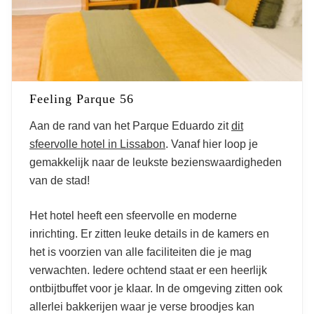
Feeling Parque 56
Aan de rand van het Parque Eduardo zit
dit
sfeervolle hotel in Lissabon
. Vanaf hier loop je
gemakkelijk naar de leukste bezienswaardigheden
van de stad!
Het hotel heeft een sfeervolle en moderne
inrichting. Er zitten leuke details in de kamers en
het is voorzien van alle faciliteiten die je mag
verwachten. Iedere ochtend staat er een heerlijk
ontbijtbuffet voor je klaar. In de omgeving zitten ook
allerlei bakkerijen waar je verse broodjes kan
13 x de leukste hotels in het