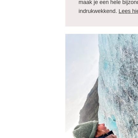
maak je een hele bijzond
indrukwekkend.
Lees hi
B