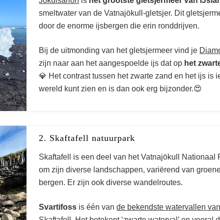
Jökulsárlón
is
het grootste gletsjermeer van IJsla
smeltwater van de Vatnajökull-gletsjer. Dit gletsjer
door de enorme ijsbergen die erin ronddrijven.
Bij de uitmonding van het gletsjermeer vind je
Diam
zijn naar aan het aangespoelde ijs dat op
het zwart
💎 Het contrast tussen het zwarte zand en het ijs is ie
wereld kunt zien en is dan ook erg bijzonder.😍
2. Skaftafell natuurpark
Skaftafell is een deel van het Vatnajökull Nationaal
om zijn diverse landschappen, variërend van groene v
bergen. Er zijn ook diverse wandelroutes.
Svartifoss
is één van
de bekendste watervallen van
Skaftafell. Het betekent ‘zwarte waterval’ en voora