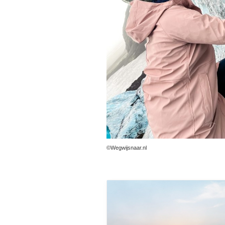
©Wegwijsnaar.nl