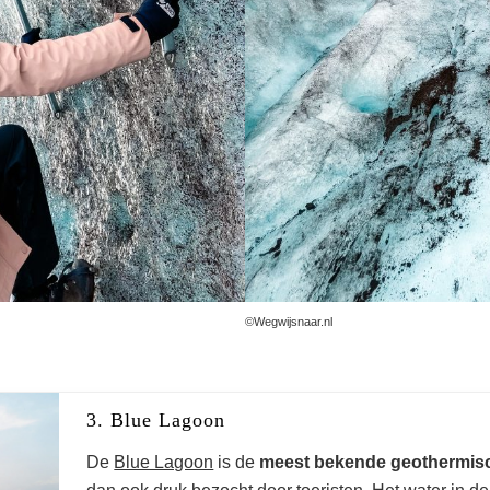
mooiste plekken op
IJsland
©Wegwijsnaar.nl
3. Blue Lagoon
De
Blue Lagoon
is de
meest bekende geothermis