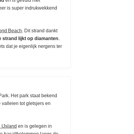
nd
en is gevuld met
meer is super indrukwekkend
ond Beach
. Dit strand dankt
e strand lijkt op diamanten
.
ts dat je eigenlijk nergens ter
 Park. Het park staat bekend
alleien tot gletsjers en
 IJsland
en is gelegen in
l de basaltkolommen langs de