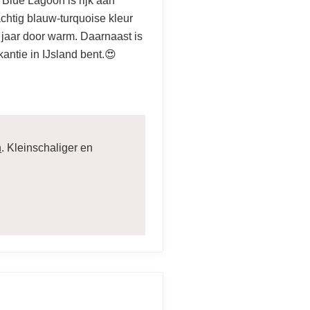
 Blue Lagoon is rijk aan
achtig blauw-turquoise kleur
e jaar door warm. Daarnaast is
kantie in IJsland bent.😍
n
. Kleinschaliger en