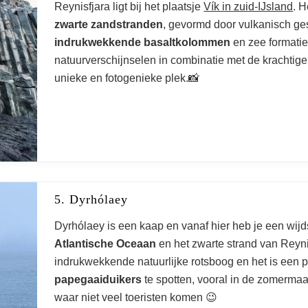
Reynisfjara ligt bij het plaatsje
Vík in zuid-IJsland
. 
zwarte zandstranden
, gevormd door vulkanisch gest
indrukwekkende basaltkolommen
en zee formatie
natuurverschijnselen in combinatie met de krachtig
unieke en fotogenieke plek.📸
5. Dyrhólaey
Dyrhólaey is een kaap en vanaf hier heb je een wij
Atlantische Oceaan
en het zwarte strand van Reynis
indrukwekkende natuurlijke rotsboog en het is een 
papegaaiduikers
te spotten, vooral in de zomermaa
waar niet veel toeristen komen 😉