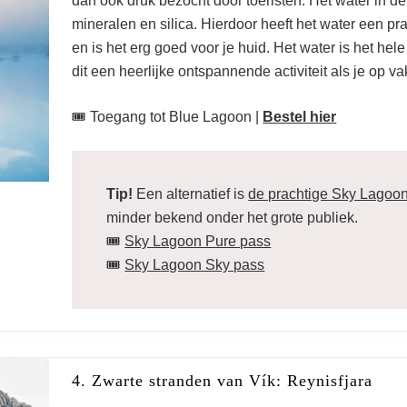
dan ook druk bezocht door toeristen. Het water in de
mineralen en silica. Hierdoor heeft het water een pr
en is het erg goed voor je huid. Het water is het hel
dit een heerlijke ontspannende activiteit als je op va
🎟️ Toegang tot Blue Lagoon |
Bestel hier
Tip!
Een alternatief is
de prachtige Sky Lagoo
minder bekend onder het grote publiek.
🎟️
Sky Lagoon Pure pass
🎟️
Sky Lagoon Sky pass
4. Zwarte stranden van Vík: Reynisfjara