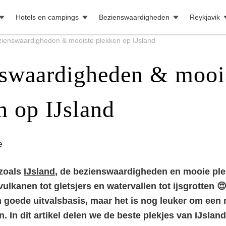
Hotels en campings
Bezienswaardigheden
Reykjavik
ienswaardigheden & mooiste plekken op IJsland
swaardigheden & mooi
n op IJsland
e
 zoals
IJsland
, de bezienswaardigheden en mooie ple
ulkanen tot gletsjers en watervallen tot ijsgrotten 
n goede uitvalsbasis, maar het is nog leuker om een 
. In dit artikel delen we de beste plekjes van IJsla