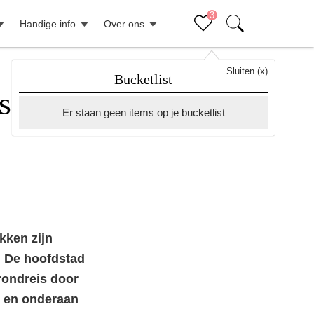
3
Handige info
Over ons
Sluiten (x)
Bucketlist
ste
Er staan geen items op je bucketlist
kken zijn
😍 De hoofdstad
rondreis door
nd en onderaan