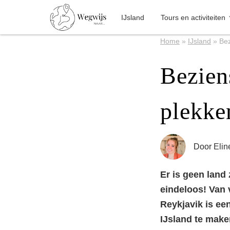
IJsland
Tours en activiteiten
Home
»
IJsland
»
Bez
Bezien
plekke
Door
Elin
Er is geen land
eindeloos! Van v
Reykjavik is ee
IJsland te maken