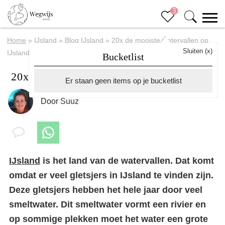
3
Home
»
IJsland
»
Blog IJsland
»
20x de mooiste watervallen op
Sluiten (x)
IJsland
Bucketlist
20x de mooiste watervallen op IJsland
Er staan geen items op je bucketlist
Door
Suuz
IJsland
is het land van de watervallen. Dat komt
omdat er veel gletsjers in IJsland te vinden zijn.
Deze gletsjers hebben het hele jaar door veel
smeltwater. Dit smeltwater vormt een rivier en
op sommige plekken moet het water een grote